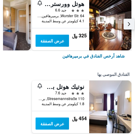
هوتل وورستر كروج
3 نجوم
جيد 6.6
Wurster Str. 64, برميرهافين, ولاية بريمن, ألمانيا
4.1 كيلومتر عن وسط المدينة
325 ﷼
عرض الصفقة
شاهد أرخص الفنادق في برميرهافين
الفنادق الموصى بها
نوتيك هوتل بريمر هافين
3 نجوم
جيد 7.6
Stresemannstraße 110, برميرهافين, ولاية بريمن, ألمانيا
1.8 كيلومتر عن وسط المدينة
454 ﷼
عرض الصفقة