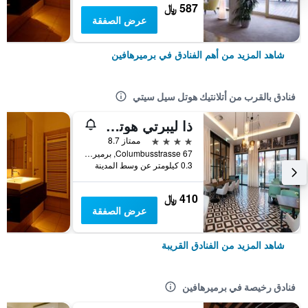
587 ﷼
عرض الصفقة
شاهد المزيد من أهم الفنادق في برميرهافين
فنادق بالقرب من أتلانتيك هوتل سيل سيتي
ذا ليبرتي هوتل بريميرهاف ن، بد دبليو سيجنيتشر كوليكشن
4 نجوم
ممتاز 8.7
Columbusstrasse 67, برميرهافين, ولاية بريمن, ألمانيا
0.3 كيلومتر عن وسط المدينة
410 ﷼
عرض الصفقة
شاهد المزيد من الفنادق القريبة
فنادق رخيصة في برميرهافين