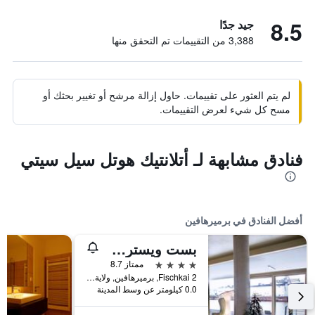
8.5
جيد جدًا
3,388 من التقييمات تم التحقق منها
لم يتم العثور على تقييمات. حاول إزالة مرشح أو تغيير بحثك أو
مسح كل شيء لعرض التقييمات.
فنادق مشابهة لـ أتلانتيك هوتل سيل سيتي
أفضل الفنادق في برميرهافين
بست ويسترن بلس هوتل بريميرهافن
4 نجوم
ممتاز 8.7
Fischkai 2, برميرهافين, ولاية بريمن, ألمانيا
0.0 كيلومتر عن وسط المدينة