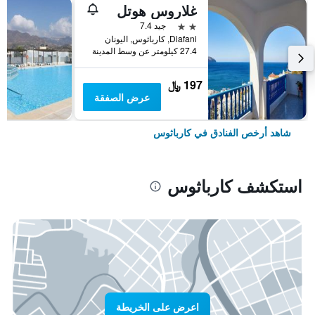
غلاروس هوتل
2 نجمتين
جيد 7.4
Diafani, كارباثوس, اليونان
27.4 كيلومتر عن وسط المدينة
197 ﷼
عرض الصفقة
شاهد أرخص الفنادق في كارباثوس
استكشف كارباثوس
اعرض على الخريطة