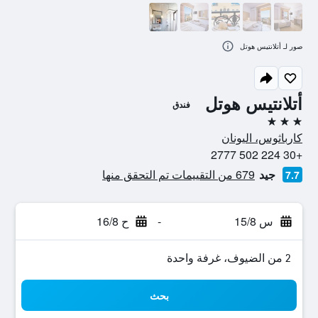
صور لـ أتلانتيس هوتل
أتلانتيس هوتل
فندق
3 نجوم
كارباثوس، اليونان
+30 224 502 2777
جيد
679 من التقييمات تم التحقق منها
7.7
س 15/8
-
ح 16/8
2 من الضيوف، غرفة واحدة
بحث