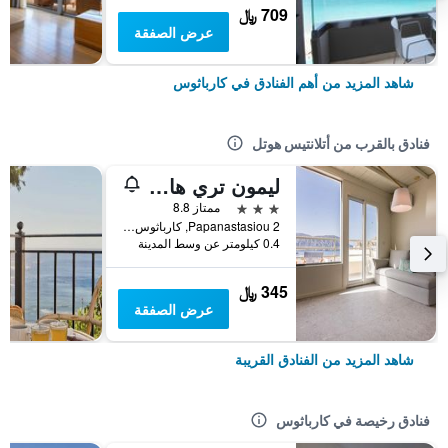
709 ﷼
عرض الصفقة
شاهد المزيد من أهم الفنادق في كارباثوس
فنادق بالقرب من أتلانتيس هوتل
ليمون تري هاوس
3 نجوم
ممتاز 8.8
Papanastasiou 2, كارباثوس, اليونان
0.4 كيلومتر عن وسط المدينة
345 ﷼
عرض الصفقة
شاهد المزيد من الفنادق القريبة
فنادق رخيصة في كارباثوس