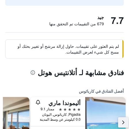
7.7
جيد
679 من التقييمات تم التحقق منها
لم يتم العثور على تقييمات. حاول إزالة مرشح أو تغيير بحثك أو
مسح كل شيء لعرض التقييمات.
فنادق مشابهة لـ أتلانتيس هوتل
أفضل الفنادق في كارباثوس
أليموندا ماري
5 نجوم
ممتاز 9.1
Pigadia, كارباثوس, اليونان
0.0 كيلومتر عن وسط المدينة