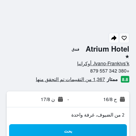
Atrium Hotel
فندق
نجمة واحدة
Ivano-Frankivs’k، أوكرانيا
+380 342 557 879
ممتاز
1,367 من التقييمات تم التحقق منها
8.8
ح 16/8
-
ن 17/8
2 من الضيوف، غرفة واحدة
بحث