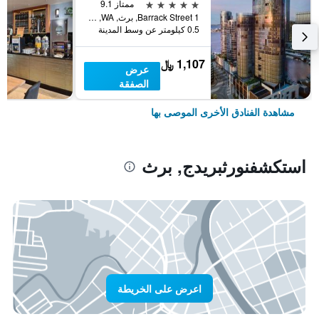
5 نجوم
ممتاز 9.1
1 Barrack Street, برث, WA, أستراليا
0.5 كيلومتر عن وسط المدينة
1,107 ﷼
عرض
الصفقة
مشاهدة الفنادق الأخرى الموصى بها
استكشفنورثبريدج, برث
اعرض على الخريطة