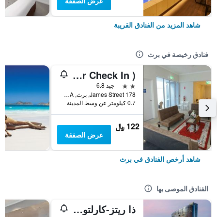
عرض الصفقة
شاهد المزيد من الفنادق القريبة
فنادق رخيصة في برث
Perth 178 Backpackers ( Valid Passport Required For Check In )
2 نجمتين
جيد 6.8
178 James Street, برث, WA, أستراليا
0.7 كيلومتر عن وسط المدينة
122 ﷼
عرض الصفقة
شاهد أرخص الفنادق في برث
الفنادق الموصى بها
ذا ريتز-كارلتون، بيرث