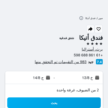
صور لـ فندق أتيكا
فندق أتيكا
شقق فندقية
4 نجوم
برث، أستراليا
+61 861 688 598
جيد
983 من التقييمات تم التحقق منها
7.4
خ 13/8
-
ج 14/8
2 من الضيوف، غرفة واحدة
بحث