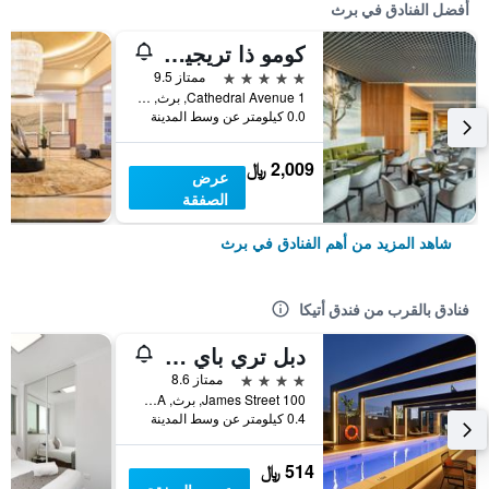
أفضل الفنادق في برث
كومو ذا تريجيري
5 نجوم
ممتاز 9.5
1 Cathedral Avenue, برث, WA, أستراليا
0.0 كيلومتر عن وسط المدينة
2,009 ﷼
عرض
الصفقة
شاهد المزيد من أهم الفنادق في برث
فنادق بالقرب من فندق أتيكا
دبل تري باي هيلتون بيرث نورث بريدج
4 نجوم
ممتاز 8.6
100 James Street, برث, WA, أستراليا
0.4 كيلومتر عن وسط المدينة
514 ﷼