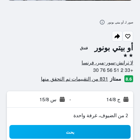
صور لـ أو بيتي بونور
أو بيتي بونور
فندق
2 نجمتين
لا ترانش-سور-مير، فرنسا
+33 2 51 56 76 30
ممتاز
831 من التقييمات تم التحقق منها
8.6
ج 14/8
-
س 15/8
2 من الضيوف، غرفة واحدة
بحث