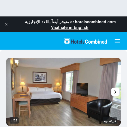
ar.hotelscombined.com
متوفر أيضاً باللغة الإنجليزية.
Visit site in English
غرفة نوم
1/23
غر