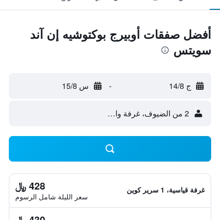
أفضل صفقات أوبيرج بوكتوشيه إن آند
سويتس
ج 14/8
-
س 15/8
2 من الضيوف، غرفة واحدة
428 ﷼
غرفة قياسية، 1 سرير كوين
سعر الليلة شامل الرسوم
430 ﷼