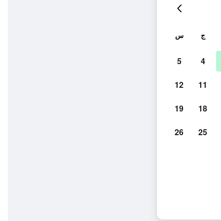
ج
س
5
4
12
11
19
18
26
25