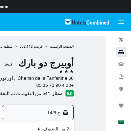
.com
رحلات طيران
الصفحة الرئيسية
فرنسا
552,112
منطقة بر
فنادق
أوبيرج دو بارك
سيارات
فندق
3 نجوم
حزم العروض
60 Chemin de la Fanfarline, , أورغون, إقليم بوش دو رون, فرنسا
+33 4 90 73 35 85
استكشاف
ممتاز
541 من التقييمات تم التحقق منها
9.0
رحلات
ج 14/8
-
العَرَبِيَّة
2 من الضيوف، غرفة واحدة