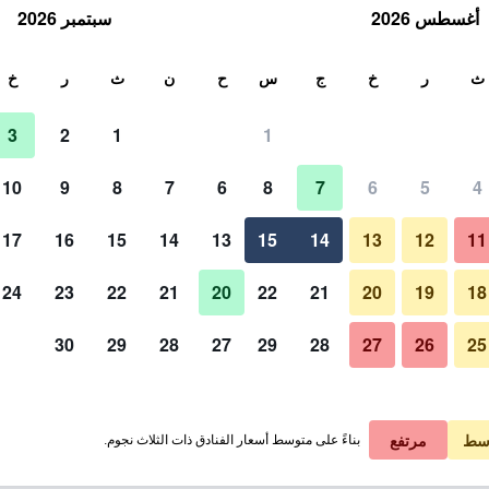
أغسطس 2026
سبتمبر 2026
ث
ث
ر
خ
ج
س
ح
ن
ث
ر
خ
3
2
1
1
لة الواحدة
10
9
8
7
6
8
7
6
5
4
لي في الليلة
17
16
15
14
13
15
14
13
12
11
 ﷼
عرض الصفقة
24
23
22
21
20
22
21
20
19
18
30
29
28
27
29
28
27
26
25
سط
مرتفع
بناءً على متوسط أسعار الفنادق ذات الثلاث نجوم.