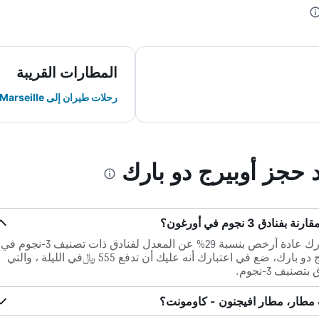
المطارات القريبة
رحلات طيران إلى Marseille
د حجز أوبيرج دو بارك
 3 نجوم في أورغون؟
تكون الأسعار لكل ليلة في أوبيرج دو بارك عادة أرخص بنسبة 29% عن المعدل لفنادق ذات تصنيف 3-نجوم في
أورغون. إذا كنت تريد الأقامة في أوبيرج دو بارك، ضع في اعتبارك أنه عليك أن تدفع 555 ﷼في الليلة ، والتي
يف 3-نجوم.
 مطار، مطار افيجنون - كاومونت؟