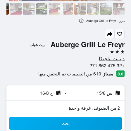
صور لـ Auberge Grill Le Freyr
Auberge Grill Le Freyr
بيت شباب
3 نجوم
دينانت، بلجيكا
+32 475 862 271
ممتاز
610 من التقييمات تم التحقق منها
8.0
س 15/8
-
ح 16/8
2 من الضيوف، غرفة واحدة
بحث