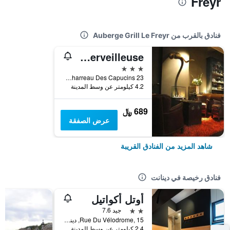
Freyr
فنادق بالقرب من Auberge Grill Le Freyr
La Merveilleuse
3 نجوم
23 Charreau Des Capucins, دينانت, بلجيكا
4.2 كيلومتر عن وسط المدينة
689 ﷼
عرض الصفقة
شاهد المزيد من الفنادق القريبة
فنادق رخيصة في دينانت
أوتل أكواتيل
2 نجمتين
جيد 7.6
Rue Du Vélodrome, 15, دينانت, بلجيكا
2.4 كيلومتر عن وسط المدينة