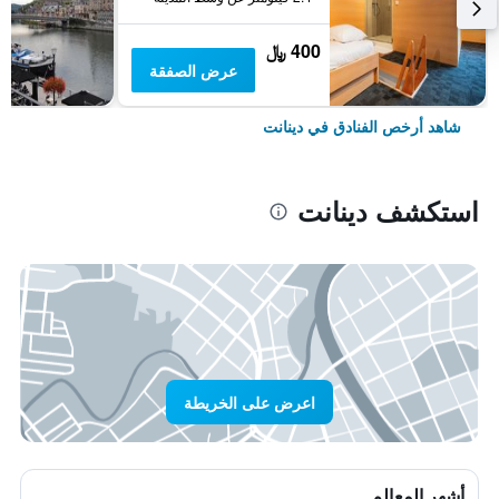
400 ﷼
عرض الصفقة
شاهد أرخص الفنادق في دينانت
استكشف دينانت
اعرض على الخريطة
أشهر المعالم