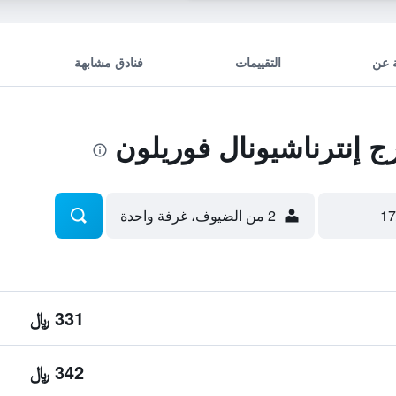
 عن
التقييمات
فنادق مشابهة
 إنترناشيونال فوريلون
2 من الضيوف، غرفة واحدة
331 ﷼
342 ﷼