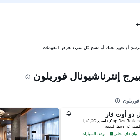
ة مرشح أو تغيير بحثك أو مسح كل شيء لعرض التقييمات.
بيرج إنترناشيونال فوريلون
 فوريلون
 دو أوت فار
واي فاي مجاني
موقف السيارات