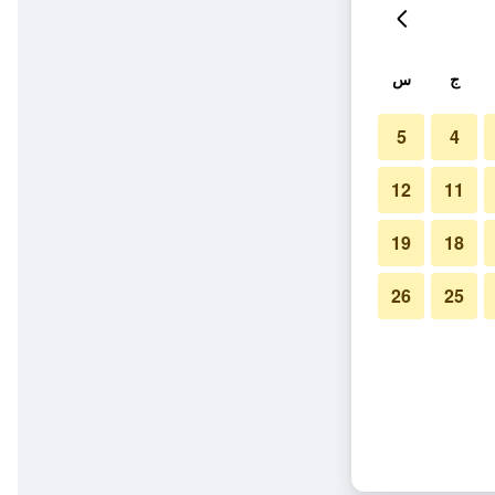
ج
س
5
4
12
11
19
18
26
25