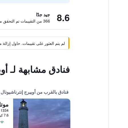
8.6
جيد جدًا
366 من التقييمات تم التحقق منها
لم يتم العثور على تقييمات. حاول إزال
فنادق مشابهة لـ أو
فنادق بالقرب من أوبيرج إنترناشيونال
موتل
1334 Cap-Des-Rosiers, غاسب, QC, كندا
7.6 كيلومتر عن وسط المدينة