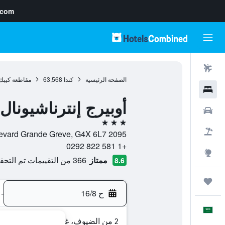
.com
رحلات طيران
الصفحة الرئيسية
كندا
63,568
مقاطعة كيبك
فنادق
أوبيرج إنترناشيونال
سيارات
3 نجوم
حزم العروض
2095 Boulevard Grande Greve, G4X 6L7, غاسب, مقاطعة كيبك, كندا
+1 581 822 0292
استكشاف
ممتاز
366 من التقييمات تم التحقق منها
8.6
رحلات
ح 16/8
-
العَرَبِيَّة
2 من الضيوف، غرفة واحدة