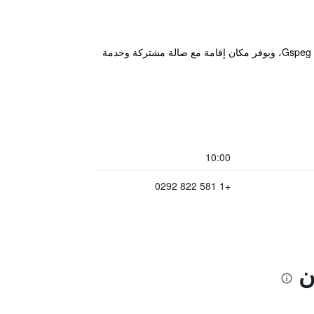
يقع Le Carabobo auberge Forillon في Gaspé على بعد 13 كم من متحف Gaspésie و19 كم من موقع Gspeg Interpretation، ويوفر مكان إقامة مع صالة مشتركة وخدمة
10:00
+1 581 822 0292
ن