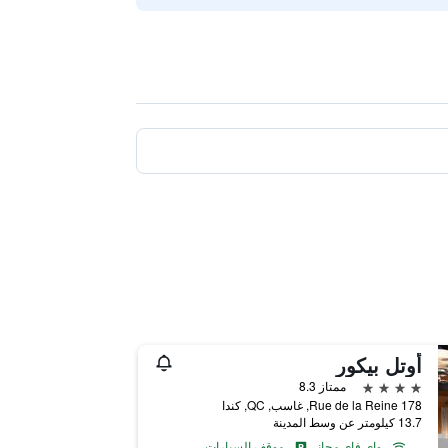
أوتل بيكور
4 نجوم
ممتاز 8.3
178 Rue de la Reine, غاسب, QC, كندا
13.7 كيلومتر عن وسط المدينة
واي فاي مجاني
موقف السيارات