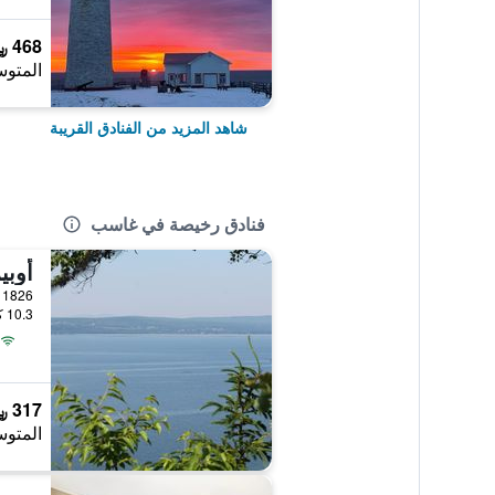
468 ﷼
المتوس
شاهد المزيد من الفنادق القريبة
فنادق رخيصة في غاسب
1826 Boul. Forillon (Cap-Aux-os), غاسب, QC, كندا
10.3 كيلومتر عن وسط المدينة
317 ﷼
المتوس