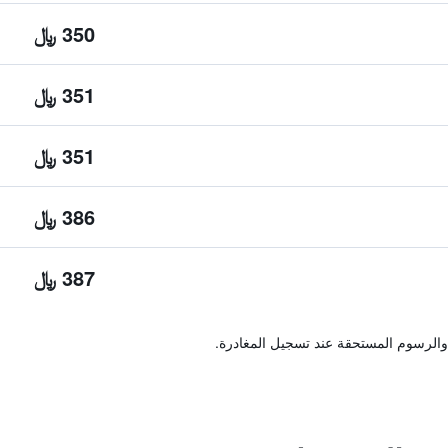
350 ﷼
351 ﷼
351 ﷼
386 ﷼
387 ﷼
والرسوم المستحقة عند تسجيل المغادرة.