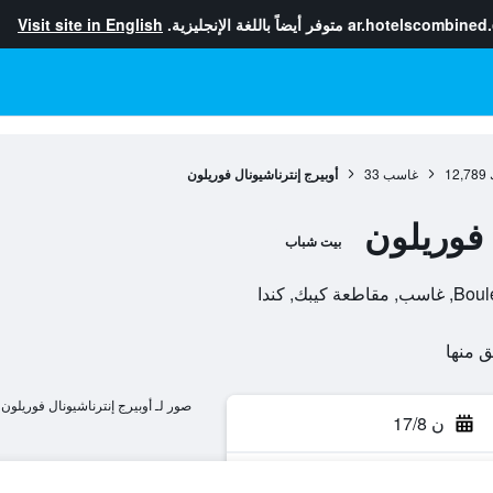
ar.hotelscombined
متوفر أيضاً باللغة الإنجليزية.
Visit site in English
12,789
غاسب
33
أوبيرج إنترناشيونال فوريلون
 فوريلون
بيت شباب
صور لـ أوبيرج إنترناشيونال فوريلون
ن 17/8