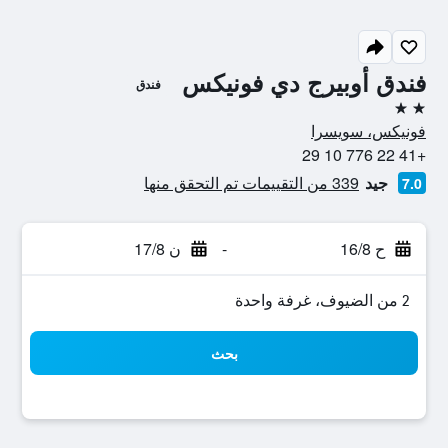
فندق أوبيرج دي فونيكس
فندق
2 نجمتين
فونيكس، سويسرا
+41 22 776 10 29
جيد
339 من التقييمات تم التحقق منها
7.0
ح 16/8
-
ن 17/8
2 من الضيوف، غرفة واحدة
بحث