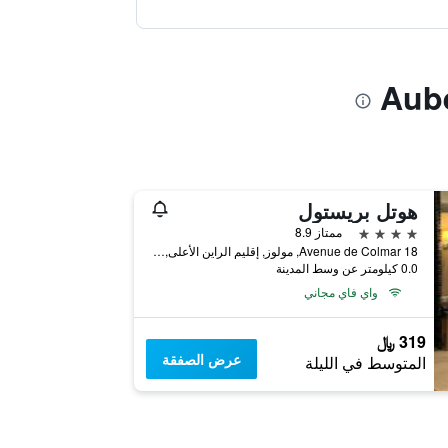
هوتل بريستول
4 نجوم
ممتاز 8.9
18 Avenue de Colmar, مولوز, إقليم الراين الأعلى, فرنسا
0.0 كيلومتر عن وسط المدينة
واي فاي مجاني
319 ﷼
عرض الصفقة
المتوسط في الليلة