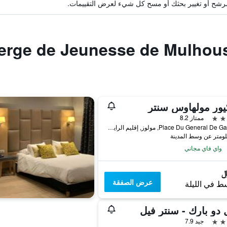
ة مرشح أو تغيير بحثك أو مسح كل شيء لعرض التقييمات.
ور مولهاوس سنتر
ممتاز 8.2
4 Place Du General De Gaulle, مولوز, إقليم الراين الأعلى, فرنسا
واي فاي مجاني
عرض الصفقة
ط في الليلة
 دو بارك - سنتر فيل
جيد 7.9