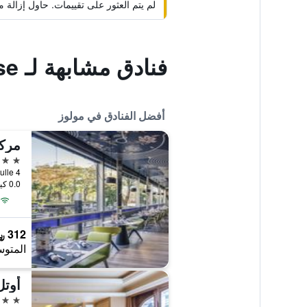
لم يتم العثور على تقييمات. حاول إزال
فنادق مشابهة لـ Auberge de Jeunesse de Mulhouse
أفضل الفنادق في مولوز
مركي
4 نجوم
0.0 كيلومتر عن وسط المدينة
312 ﷼
المتوس
أوتل
4 نجوم