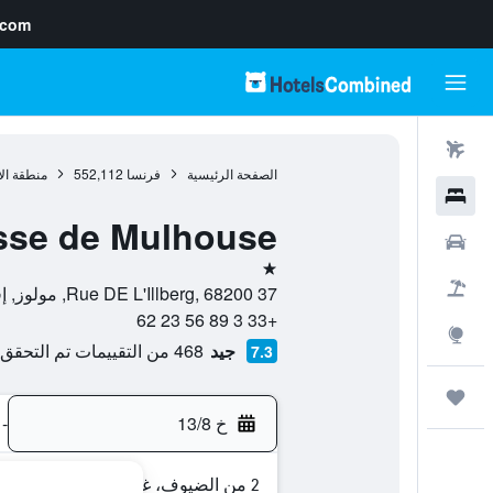
.com
رحلات طيران
الصفحة الرئيسية
فرنسا
552,112
منطقة ال
فنادق
sse de Mulhouse
سيارات
نجمة واحدة
حزم العروض
37 Rue DE L'Illberg, 68200, مولوز, إقليم الراين الأعلى, فرنسا
+33 3 89 56 23 62
استكشاف
جيد
468 من التقييمات تم التحقق منها
7.3
رحلات
خ 13/8
-
2 من الضيوف، غرفة واحدة