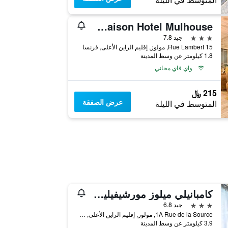
المتوسط في الليلة
La Maison Hotel Mulhouse
3 نجوم
جيد 7.8
15 Rue Lambert, مولوز, إقليم الراين الأعلى, فرنسا
1.8 كيلومتر عن وسط المدينة
واي فاي مجاني
215 ﷼
عرض الصفقة
المتوسط في الليلة
كامبانيلي ميلوز مورشيفيليه - لو باس
3 نجوم
جيد 6.8
1A Rue de la Source, مولوز, إقليم الراين الأعلى, فرنسا
3.9 كيلومتر عن وسط المدينة