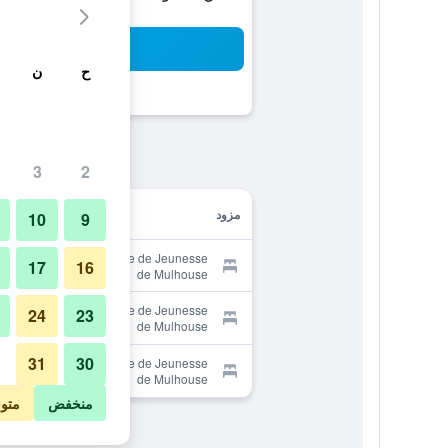
بح
ح
ن
3
2
مزود
10
9
Provider for Auberge de Jeunesse
17
16
de Mulhouse
Provider for Auberge de Jeunesse
24
23
de Mulhouse
31
30
Provider for Auberge de Jeunesse
de Mulhouse
منخفض
متو