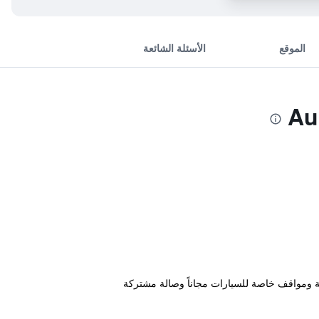
الموقع
الأسئلة الشائعة
2.6 كم من محطةقِطار ميلوز، ويتميز بحديقة ومواقف خاصة للسيارات مجاناً وصالة مشتركة