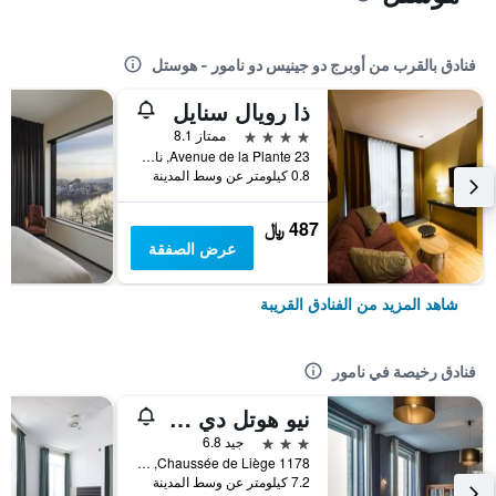
فنادق بالقرب من أوبرج دو جينيس دو نامور - هوستل
ذا رويال سنايل
4 نجوم
ممتاز 8.1
Avenue de la Plante 23, نامور, بلجيكا
0.8 كيلومتر عن وسط المدينة
487 ﷼
عرض الصفقة
شاهد المزيد من الفنادق القريبة
فنادق رخيصة في نامور
نيو هوتل دي لايفز
3 نجوم
جيد 6.8
Chaussée de Liège 1178, نامور, بلجيكا
7.2 كيلومتر عن وسط المدينة