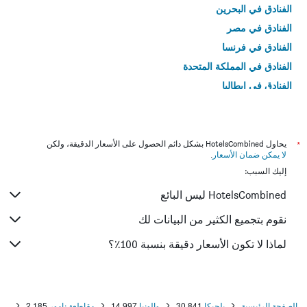
الفنادق في البحرين
الفنادق في مصر
الفنادق في فرنسا
الفنادق في المملكة المتحدة
الفنادق في إيطاليا
الفنادق في تايلاند
*
يحاول HotelsCombined بشكل دائم الحصول على الأسعار الدقيقة، ولكن
لا يمكن ضمان الأسعار
.
إليك السبب:
HotelsCombined ليس البائع
نقوم بتجميع الكثير من البيانات لك
لماذا لا تكون الأسعار دقيقة بنسبة 100٪؟
الصفحة الرئيسية
بلجيكا
30,841
والونيا
14,997
مقاطعة نامور
2,185