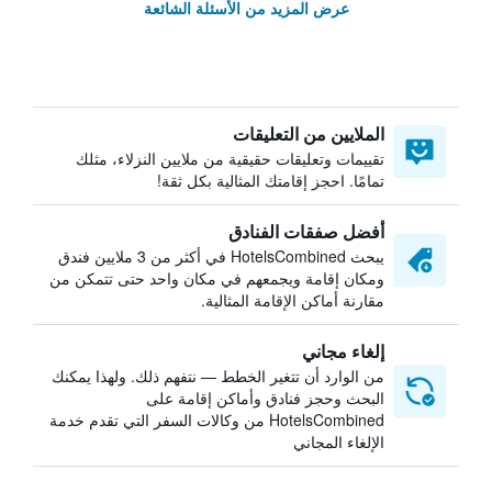
عرض المزيد من الأسئلة الشائعة
الملايين من التعليقات
تقييمات وتعليقات حقيقية من ملايين النزلاء، مثلك
تمامًا. احجز إقامتك المثالية بكل ثقة!
أفضل صفقات الفنادق
يبحث HotelsCombined في أكثر من 3 ملايين فندق
ومكان إقامة ويجمعهم في مكان واحد حتى تتمكن من
مقارنة أماكن الإقامة المثالية.
إلغاء مجاني
من الوارد أن تتغير الخطط — نتفهم ذلك. ولهذا يمكنك
البحث وحجز فنادق وأماكن إقامة على
HotelsCombined من وكالات السفر التي تقدم خدمة
الإلغاء المجاني