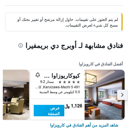
لم يتم العثور على تقييمات. حاول إزالة مرشح أو تغيير بحثك أو
مسح كل شيء لعرض التقييمات.
فنادق مشابهة لـ أوبرج دي بريمفيرا
أفضل الفنادق في كارويزاوا
كيوكاريوزاوا كيكايو، كوريو كوليكشن باي هيلتون
5 نجوم
ممتاز 9.2
491 5 Karuizawa-Machi, كارويزاوا, اليابان
0.0 كيلومتر عن وسط المدينة
1,126 ﷼
عرض
الصفقة
شاهد المزيد من أهم الفنادق في كارويزاوا