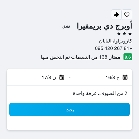
أوبرج دي بريمفيرا
فندق
3 نجوم
كارويزاوا، اليابان
+81 267 420 095
ممتاز
138 من التقييمات تم التحقق منها
9.6
ح 16/8
-
ن 17/8
2 من الضيوف، غرفة واحدة
بحث