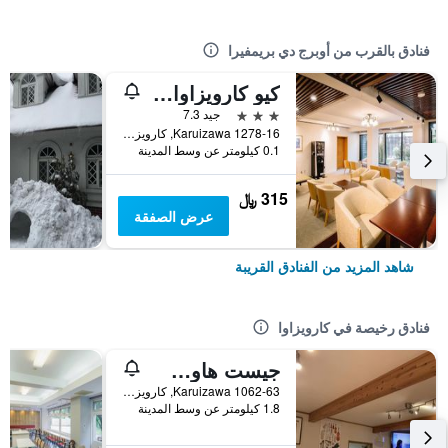
فنادق بالقرب من أوبرج دي بريمفيرا
كيو كارويزاوا هوتل شينونوميه
3 نجوم
جيد 7.3
Karuizawa 1278-16, كارويزاوا, اليابان
0.1 كيلومتر عن وسط المدينة
315 ﷼
عرض الصفقة
شاهد المزيد من الفنادق القريبة
فنادق رخيصة في كارويزاوا
جيست هاوس تشاكون كارويزاوا
1062-63 Karuizawa, كارويزاوا, اليابان
1.8 كيلومتر عن وسط المدينة