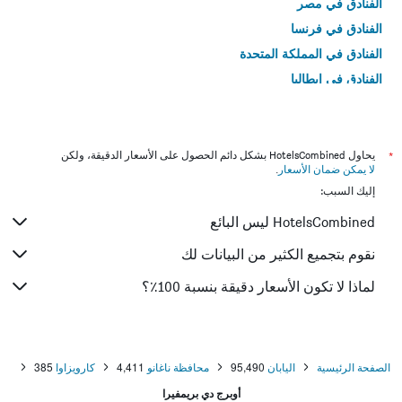
الفنادق في مصر
الفنادق في فرنسا
الفنادق في المملكة المتحدة
الفنادق في إيطاليا
الفنادق في تايلاند
*
يحاول HotelsCombined بشكل دائم الحصول على الأسعار الدقيقة، ولكن
لا يمكن ضمان الأسعار
.
إليك السبب:
HotelsCombined ليس البائع
نقوم بتجميع الكثير من البيانات لك
لماذا لا تكون الأسعار دقيقة بنسبة 100٪؟
الصفحة الرئيسية
اليابان
95,490
محافظة ناغانو
4,411
كارويزاوا
385
أوبرج دي بريمفيرا