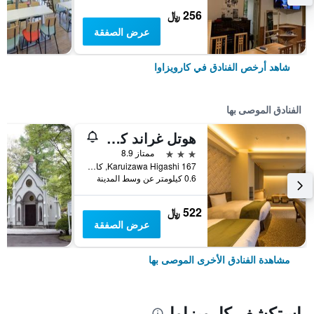
256 ﷼
عرض الصفقة
شاهد أرخص الفنادق في كارويزاوا
الفنادق الموصى بها
هوتل غراند كيوكارويزاوا
3 نجوم
ممتاز 8.9
Karuizawa Higashi 167, كارويزاوا, اليابان
0.6 كيلومتر عن وسط المدينة
522 ﷼
عرض الصفقة
مشاهدة الفنادق الأخرى الموصى بها
استكشف كارويزاوا