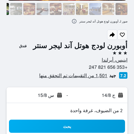
صور لـ أوبورن لودج هوتل آند ليجر سنتر
أوبورن لودج هوتل آند ليجر سنتر
فندق
3 نجوم
اينيس، أيرلندا
+353 656 821 247
جيد
1,501 من التقييمات تم التحقق منها
7.2
ج 14/8
-
س 15/8
2 من الضيوف، غرفة واحدة
بحث