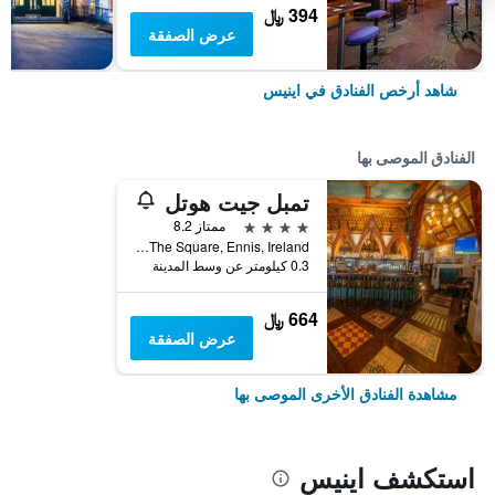
394 ﷼
عرض الصفقة
شاهد أرخص الفنادق في اينيس
الفنادق الموصى بها
تمبل جيت هوتل
4 نجوم
ممتاز 8.2
V95Hoxk The Square, Ennis, Ireland, اينيس, أيرلندا
0.3 كيلومتر عن وسط المدينة
664 ﷼
عرض الصفقة
مشاهدة الفنادق الأخرى الموصى بها
استكشف اينيس