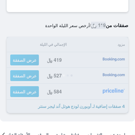
صفقات من
419 ﷼
/
أرخص سعر الليلة الواحدة
مزود
الإجمالي في الليلة
419 ﷼
عرض الصفقة
527 ﷼
عرض الصفقة
584 ﷼
عرض الصفقة
4 صفقات إضافية لـ أوبورن لودج هوتل آند ليجر سنتر
لمحة عن
التقييمات
فنادق مشابهة
الموقع
الأسئلة الشائعة