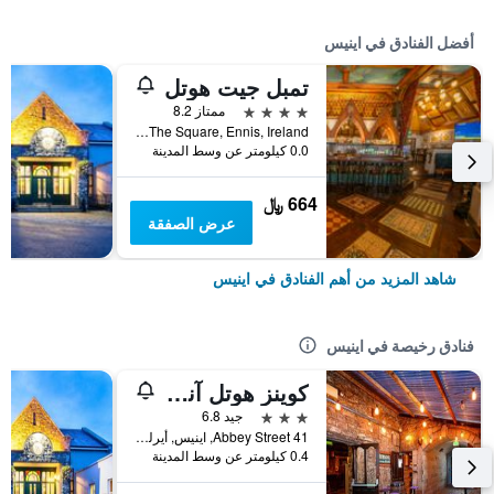
أفضل الفنادق في اينيس
تمبل جيت هوتل
4 نجوم
ممتاز 8.2
V95Hoxk The Square, Ennis, Ireland, اينيس, أيرلندا
0.0 كيلومتر عن وسط المدينة
664 ﷼
عرض الصفقة
شاهد المزيد من أهم الفنادق في اينيس
فنادق رخيصة في اينيس
كوينز هوتل آند نايت كلوب
3 نجوم
جيد 6.8
41 Abbey Street, اينيس, أيرلندا
0.4 كيلومتر عن وسط المدينة