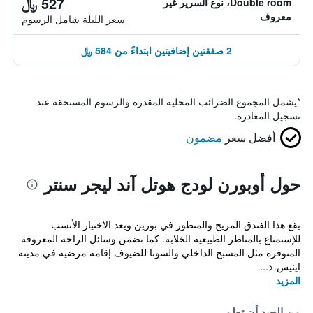
527 ﷼
Double room، نوع السرير غير
معروف
سعر الليلة شامل الرسوم
2 صفقتين إضافيتين ابتداءً من 584 ﷼
*
يشمل المجموع الضرائب المحلية المقدرة والرسوم المستحقة عند
تسجيل المغادرة.
أفضل سعر
مضمون
حول أوبورن لودج هوتل آند ليجر سنتر
يقع هذا الفندق المريح والمتطور في بورين ويعد الاختيار الأنسب
للإستمتاع بالمناظر الطبيعية الخلابة. كما تضمن وسائل الراحة المعروفة
المتوفرة مثل المسبح الداخلي والسونا للضيوف إقامة مرضية في مدينة
اينيس.<...
المزيد
من الجيد أن تعلم