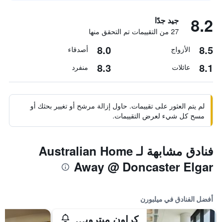
8.2
جيد جدًا
27 من التقييمات تم التحقق منها
8.0
8.5
الأزواج
أصدقاء
8.3
8.1
عائلات
منفرد
لم يتم العثور على تقييمات. حاول إزالة مرشح أو تغيير بحثك أو
مسح كل شيء لعرض التقييمات.
فنادق مشابهة لـ Australian Home
Away @ Doncaster Elgar
أفضل الفنادق في ميلبورن
كراون ميتروبول ملبورن