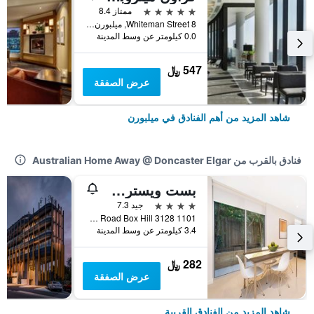
5 نجوم
ممتاز 8.4
8 Whiteman Street, ميلبورن, VIC, أستراليا
0.0 كيلومتر عن وسط المدينة
547 ﷼
عرض الصفقة
شاهد المزيد من أهم الفنادق في ميلبورن
فنادق بالقرب من Australian Home Away @ Doncaster Elgar
بست ويسترن بلس ذا تيودور-بوكس هيل
4 نجوم
جيد 7.3
1101 Whitehorse Road Box Hill 3128, ميلبورن, VIC, أستراليا
3.4 كيلومتر عن وسط المدينة
282 ﷼
عرض الصفقة
شاهد المزيد من الفنادق القريبة