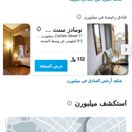
فنادق رخيصة في ميلبورن
نومادز سنت كيلدا هوستل
17 Carlisle Street, ميلبورن, VIC, أستراليا
6.3 كيلومتر عن وسط المدينة
152 ﷼
عرض الصفقة
شاهد أرخص الفنادق في ميلبورن
استكشف ميلبورن