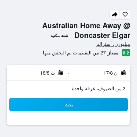
Australian Home Away @
Doncaster Elgar
شقة سكنية
تقييم فئة 0
ميلبورن، أستراليا
ممتاز
27 من التقييمات تم التحقق منها
8.2
ن 17/8
-
ث 18/8
2 من الضيوف، غرفة واحدة
بحث