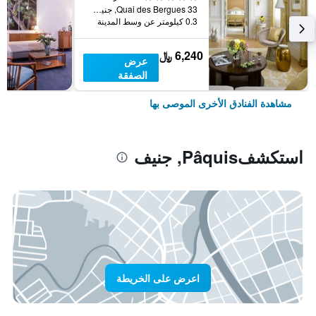
33 Quai des Bergues, جنيف, كانتون جنيف, سويسرا
0.3 كيلومتر عن وسط المدينة
6,240 ﷼
عرض
الصفقة
مشاهدة الفنادق الأخرى الموصى بها
استكشفPâquis, جنيف
اعرض على الخريطة