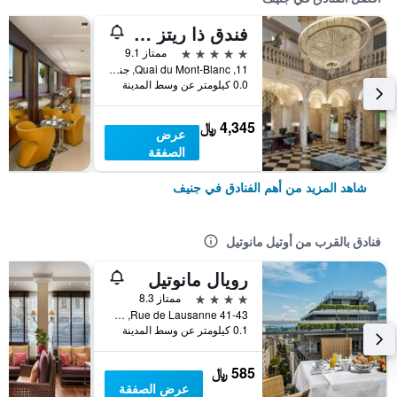
فندق ذا ريتز كارلتون دي لا بييه، جنيف
5 نجوم
ممتاز 9.1
11, Quai du Mont-Blanc, جنيف, كانتون جنيف, سويسرا
0.0 كيلومتر عن وسط المدينة
4,345 ﷼
عرض
الصفقة
شاهد المزيد من أهم الفنادق في جنيف
فنادق بالقرب من أوتيل مانوتيل
رويال مانوتيل
4 نجوم
ممتاز 8.3
Rue de Lausanne 41-43, جنيف, كانتون جنيف, سويسرا
0.1 كيلومتر عن وسط المدينة
585 ﷼
عرض الصفقة