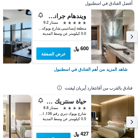
أفضل الفنادق في اسطنبول
ويندهام جراند إسطنبول ليفينت
5 نجوم
ممتاز 9.2
منطقة إيسانتيبي,شارع بويوكديري 177-183 شيشلي, اسطنبول, تركيا
0.0 كيلومتر عن وسط المدينة
600 ﷼
عرض الصفقة
شاهد المزيد من أهم الفنادق في اسطنبول
فنادق بالقرب من أفانتغارد أيربان ليفنت
حياة سنتريك ليفنت إسطنبول
5 نجوم
ممتاز 8.8
شارع بويوك ديري رقم 136, اسطنبول, تركيا
0.5 كيلومتر عن وسط المدينة
427 ﷼