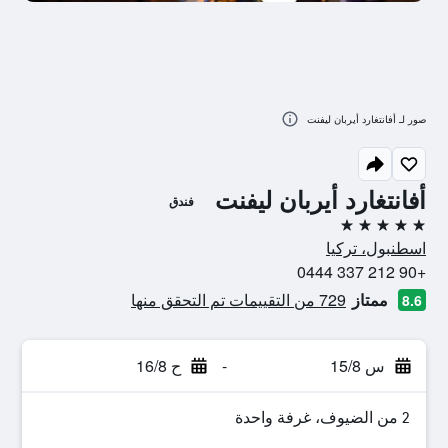
صور لـ أفانتغارد أيربان ليفنت
أفانتغارد أيربان ليفنت
فندق
5 نجوم
اسطنبول، تركيا
+90 212 337 0444
ممتاز
729 من التقييمات تم التحقق منها
8.6
س 15/8
-
ح 16/8
2 من الضيوف، غرفة واحدة