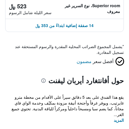
523 ﷼
Superior room، نوع السرير غير
معروف
سعر الليلة شامل الرسوم
14 صفقة إضافية ابتداءً من 353 ﷼
*
يشمل المجموع الضرائب المحلية المقدرة والرسوم المستحقة عند
تسجيل المغادرة.
أفضل سعر
مضمون
حول أفانتغارد أيربان ليفنت
يقع هذا الفندق على بعد 5 دقائق سيراً على الأقدام من محطة مترو
غايرتيب، ويوفر غرفاً وأجنحة أنيقة مزودة بمكيّف وخدمة الواي فاي
مجاناً، كما يضم سبا ومسبحاً داخلياً ومركزاً للياقة البدنية. تحتوي جميع
الغر...
المزيد