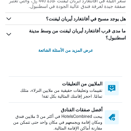
سعر الليلة في أفانتغارد أيربان ليفنت عادة 440 ﷼، والتي تعتبر
صفقة جيدة لغرفة فندق عالية الجودة في اسطنبول.
هل يوجد مسبح في أفانتغارد أيربان ليفنت؟
ما مدى قرب أفانتغارد أيربان ليفنت من وسط مدينة
اسطنبول؟
عرض المزيد من الأسئلة الشائعة
الملايين من التعليقات
تقييمات وتعليقات حقيقية من ملايين النزلاء، مثلك
تمامًا. احجز إقامتك المثالية بكل ثقة!
أفضل صفقات الفنادق
يبحث HotelsCombined في أكثر من 3 ملايين فندق
ومكان إقامة ويجمعهم في مكان واحد حتى تتمكن من
مقارنة أماكن الإقامة المثالية.