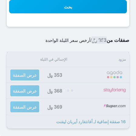
بحث
صفقات من
353 ﷼
/
أرخص سعر الليلة الواحدة
مزود
الإجمالي في الليلة
353 ﷼
عرض الصفقة
368 ﷼
عرض الصفقة
369 ﷼
عرض الصفقة
16 صفقة إضافية لـ أفانتغارد أيربان ليفنت