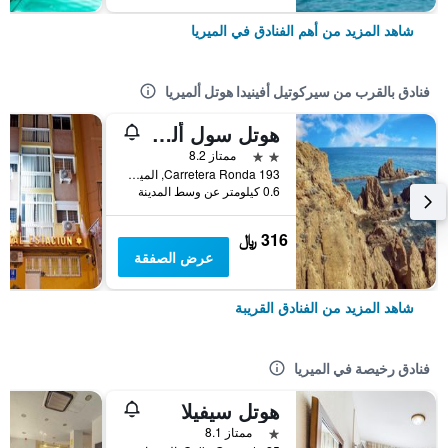
شاهد المزيد من أهم الفنادق في الميريا
فنادق بالقرب من سيركوتيل أفينيدا هوتل ألميريا
هوتل سول ألميريا
2 نجمتين
ممتاز 8.2
Carretera Ronda 193, الميريا, منطقة أندلوسيا, أسبانيا
0.6 كيلومتر عن وسط المدينة
316 ﷼
عرض الصفقة
شاهد المزيد من الفنادق القريبة
فنادق رخيصة في الميريا
هوتل سيفيلا
نجمة واحدة
ممتاز 8.1