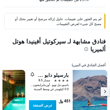
لم يتم العثور على تقييمات. حاول إزالة مرشح أو تغيير بحثك أو
مسح كل شيء لعرض التقييمات.
فنادق مشابهة لـ سيركوتيل أفينيدا هوتل
ألميريا
أفضل الفنادق في الميريا
بارسيلو دابو دي جاتا
4 نجوم
ممتاز 8.5
باسيو ديل تويو . أوربنايزايشون, الميريا, منطقة أندلوسيا, أسبانيا
0.0 كيلومتر عن وسط المدينة
451 ﷼
عرض الصفقة