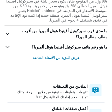
887 ﷼. من المتوقع ظان يكون سعر الليلة في سيركوتيل أفينيدا
هوتل ألميريا حوالي 358 ﷼ وهو سعر أرخص بنسبة 60% من
متوسط الأسعار في المدينة. في HotelsCombined يعتبر
سيركوتيل أفينيدا هوتل ألميريا صفقة جيدة إذا كنت تود الإقامة
في فندق بتصنيف 4 نجوم في الميريا.
ما مدى قرب سيركوتيل أفينيدا هوتل ألميريا من أقرب
مطار، مطار الميرا؟
ما هو رقم هاتف سيركوتيل أفينيدا هوتل ألميريا؟
عرض المزيد من الأسئلة الشائعة
الملايين من التعليقات
تقييمات وتعليقات حقيقية من ملايين النزلاء، مثلك
تمامًا. احجز إقامتك المثالية بكل ثقة!
أفضل صفقات الفنادق