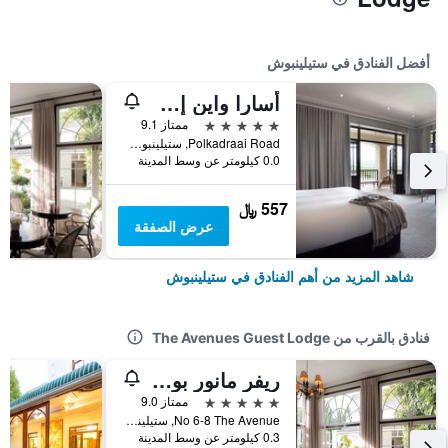
أفضل الفنادق في ستيلينبوش
أسارا واين إستايت آند هوتل
5 نجوم
ممتاز 9.1
Polkadraai Road, ستيلينبوش, محافظة كيب الغربية, جنوب أفريقيا
0.0 كيلومتر عن وسط المدينة
557 ﷼
عرض الصفقة
شاهد المزيد من أهم الفنادق في ستيلينبوش
فنادق بالقرب من The Avenues Guest Lodge
ريفر مانور بوتيك هوتل
5 نجوم
ممتاز 9.0
No 6-8 The Avenue, ستيلينبوش, محافظة كيب الغربية, جنوب أفريقيا
0.3 كيلومتر عن وسط المدينة