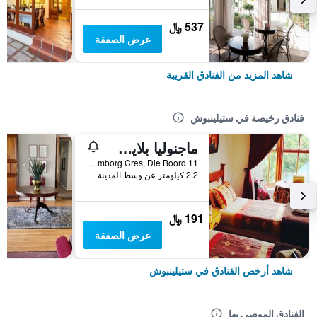
537 ﷼
عرض الصفقة
شاهد المزيد من الفنادق القريبة
فنادق رخيصة في ستيلينبوش
ماجنوليا بلايس جيست هاوس
11 Culemborg Cres, Die Boord, ستيلينبوش, محافظة كيب الغربية, جنوب أفريقيا
2.2 كيلومتر عن وسط المدينة
191 ﷼
عرض الصفقة
شاهد أرخص الفنادق في ستيلينبوش
الفنادق الموصى بها