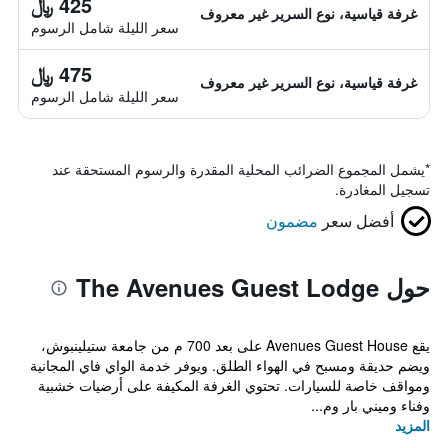
425 ﷼
غرفة قياسية، نوع السرير غير معروف
سعر الليلة شامل الرسوم
475 ﷼
غرفة قياسية، نوع السرير غير معروف
سعر الليلة شامل الرسوم
*
يشمل المجموع الضرائب المحلية المقدرة والرسوم المستحقة عند
تسجيل المغادرة.
أفضل سعر
مضمون
حول The Avenues Guest Lodge
يقع Avenues Guest House على بعد 700 م من جامعة ستيلينبوش،
ويضم حديقة ومسبح في الهواء الطلق. ويوفر خدمة الواي فاي المجانية
ومواقف خاصة للسيارات. تحتوي الغرفة المكيفة على أرضيات خشبية
وفناء وميني بار وم...
المزيد