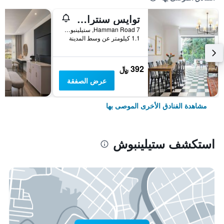
توايس سنترال جيست هاوس
7 Hamman Road, ستيلينبوش, محافظة كيب الغربية, جنوب أفريقيا
1.1 كيلومتر عن وسط المدينة
392 ﷼
عرض الصفقة
مشاهدة الفنادق الأخرى الموصى بها
استكشف ستيلينبوش