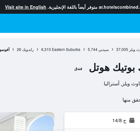
ar.hotelscombined
متوفر أيضاً باللغة الإنجليزية.
Visit site in English
ث ويلز
37,005
سيدني
5,744
Eastern Suburbs
6,310
راندويك
26
أفونمو
 بوتيك هوتل
فندق
ج 14/8