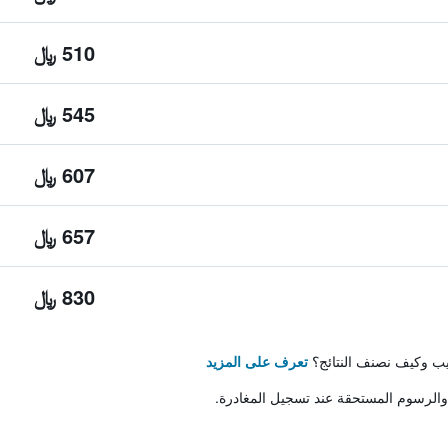
510 ﷼
545 ﷼
607 ﷼
657 ﷼
830 ﷼
تيب وكيف نصنف النتائج؟
تعرف على المزيد
والرسوم المستحقة عند تسجيل المغادرة.