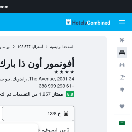
.com
رحلات طيران
الصفحة الرئيسية
أستراليا
108,577
نيو ساو
فنادق
أفونمور أون ذا بارك
سيارات
4 نجوم
حزم العروض
34 The Avenue, 2031, راندويك, نيو ساوث ويلز, أستراليا
+61 293 999 388
استكشاف
ممتاز
1,257 من التقييمات تم التحقق منها
8.8
رحلات
خ 13/8
-
العَرَبِيَّة
2 من الضيوف، غرفة واحدة