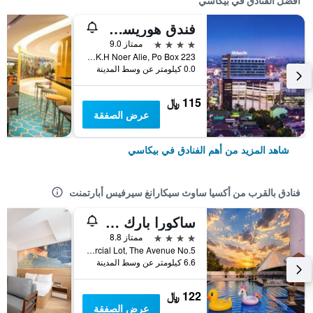
أفضل الفنادق في بيكاسي
فندق هوريسون ألتيما بيكاسي
4 نجوم
ممتاز 9.0
Jl. K.H Noer Alie, Po Box 223, بيكاسي, إندونيسيا
0.0 كيلومتر عن وسط المدينة
115 ﷼
عرض الصفقة
شاهد المزيد من أهم الفنادق في بيكاسي
فنادق بالقرب من أكسيا ساوث سيكارانغ سيرفيس أبارتمنت
ساكورا بارك هوتل آند ريزيدانس
4 نجوم
ممتاز 8.8
Commercial Lot, The Avenue No.5, بيكاسي, إندونيسيا
6.6 كيلومتر عن وسط المدينة
122 ﷼
عرض الصفقة