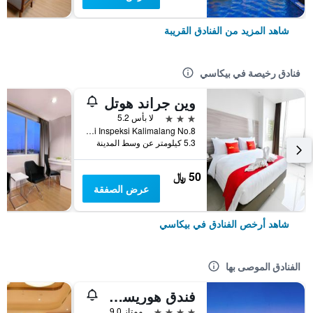
شاهد المزيد من الفنادق القريبة
فنادق رخيصة في بيكاسي
وين جراند هوتل
3 نجوم
لا بأس 5.2
Jl KH Noer Ali Inspeksi Kalimalang No.8, بيكاسي, إندونيسيا
5.3 كيلومتر عن وسط المدينة
50 ﷼
عرض الصفقة
شاهد أرخص الفنادق في بيكاسي
الفنادق الموصى بها
فندق هوريسون ألتيما بيكاسي
4 نجوم
ممتاز 9.0