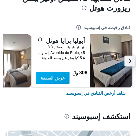
ريزورت هوتل
فنادق رخيصة في إسبوسيند
أبوليا برايا هوتل
4 نجوم
ممتاز 8.3
Avenida da Praia, 45, إسبوسيند, محافظة براغا, البرتغال
5.4 كيلومتر عن وسط المدينة
308 ﷼
عرض الصفقة
شاهد أرخص الفنادق في إسبوسيند
استكشف إسبوسيند