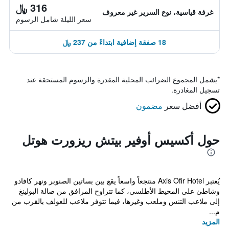
316 ﷼
غرفة قياسية، نوع السرير غير معروف
سعر الليلة شامل الرسوم
18 صفقة إضافية ابتداءً من 237 ﷼
*
يشمل المجموع الضرائب المحلية المقدرة والرسوم المستحقة عند
تسجيل المغادرة.
أفضل سعر
مضمون
حول أكسيس أوفير بيتش ريزورت هوتل
يُعتبر Axis Ofir Hotel منتجعاً واسعاً يقع بين بساتين الصنوبر ونهر كافادو
وشاطئ على المحيط الأطلسي، كما تتراوح المرافق من صالة البولينغ
إلى ملاعب التنس وملعب وغيرها، فيما تتوفر ملاعب للغولف بالقرب من
م...
المزيد