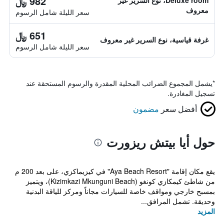
982 ﷼
Deluxe room، نوع السرير غير
معروف
سعر الليلة شامل الرسوم
651 ﷼
غرفة قياسية، نوع السرير غير معروف
سعر الليلة شامل الرسوم
*
يشمل المجموع الضرائب المحلية المقدرة والرسوم المستحقة عند
تسجيل المغادرة.
أفضل سعر
مضمون
حول أيا بيتش ريزورت
يقع مكان إقامة "Aya Beach Resort" في كيزيماكزي، على بعد 200 م
من شاطئ كيمكازي كونغو (Kizimkazi Mkunguni Beach)، ويتميز
بمسبح خارجي ومواقف خاصة للسيارات مجاناً ومركز للياقة البدنية
وحديقة. تشمل المرافق...
المزيد