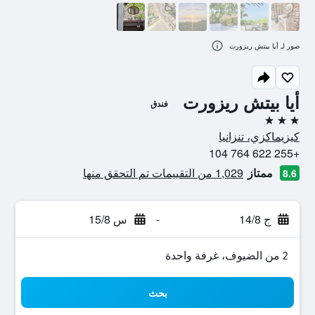
صور لـ أيا بيتش ريزورت
أيا بيتش ريزورت
فندق
3 نجوم
كيزيماكزي، تنزانيا
+255 622 764 104
ممتاز
1,029 من التقييمات تم التحقق منها
8.6
ج 14/8
-
س 15/8
2 من الضيوف، غرفة واحدة
بحث