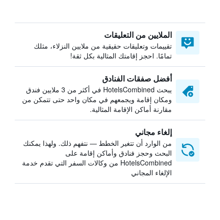
الملايين من التعليقات
تقييمات وتعليقات حقيقية من ملايين النزلاء، مثلك
تمامًا. احجز إقامتك المثالية بكل ثقة!
أفضل صفقات الفنادق
يبحث HotelsCombined في أكثر من 3 ملايين فندق
ومكان إقامة ويجمعهم في مكان واحد حتى تتمكن من
مقارنة أماكن الإقامة المثالية.
إلغاء مجاني
من الوارد أن تتغير الخطط — نتفهم ذلك. ولهذا يمكنك
البحث وحجز فنادق وأماكن إقامة على
HotelsCombined من وكالات السفر التي تقدم خدمة
الإلغاء المجاني