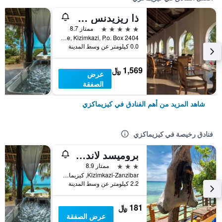
ذا ريزيدنس زنجبار
5 نجوم
ممتاز 8.7
Mchamgamle, Kizimkazi, P.o. Box 2404, كيزيماكزي, تنزانيا
0.0 كيلومتر عن وسط المدينة
1,569 ﷼
عرض
الصفقة
شاهد المزيد من أهم الفنادق في كيزيماكزي
فنادق رخيصة في كيزيماكزي
بروميسد لاند لودج
3 نجوم
ممتاز 8.9
Kizimkazi-Zanzibar, كيزيماكزي, تنزانيا
2.2 كيلومتر عن وسط المدينة
181 ﷼
عرض الصفقة