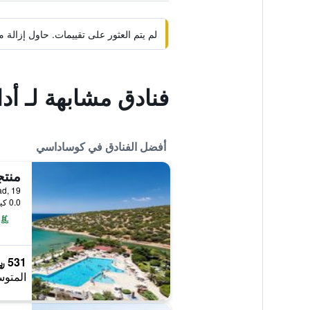
لم يتم العثور على تقييمات. حاول إزال
فنادق مشابهة لـ أد
أفضل الفنادق في كوساداسي
0.0 كيلومتر عن وسط المدينة
531 ﷼
المتوس