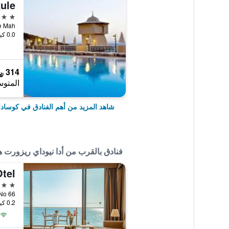
ule
5 نجوم
klidede Mah
0.0 كيلومتر عن وسط المدينة
314 ﷼
المتوس
شاهد المزيد من أهم الفنادق في كوسا
فنادق بالقرب من أدا نيوداي ريزورت 
tel
5 نجوم
0.2 كيلومتر عن وسط المدينة