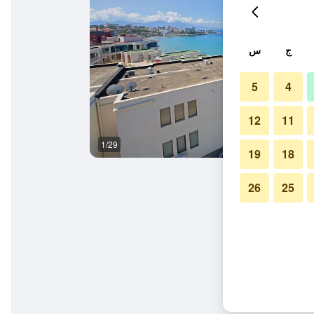
ج
س
5
4
12
11
1/29
آخر
19
18
26
25