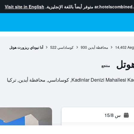
ar.hotelscombined
متوفر أيضاً باللغة الإنجليزية.
Visit site in English
Aeg
14,402
محافظة أيدين
930
كوساداسي
522
أدا نيوداي ريزورت هوتل
هوتل
منتجع
Kadinlar De, كوساداسي, محافظة أيدين, تركيا
س 15/8