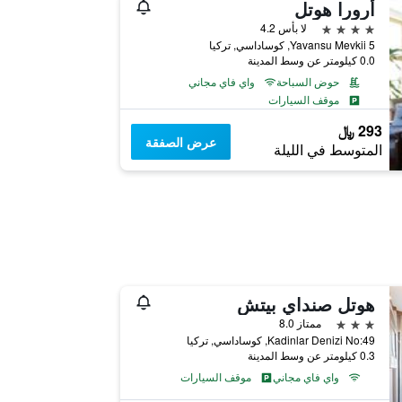
أرورا هوتل
4 نجوم
لا بأس 4.2
Yavansu Mevkii 5, كوساداسي, تركيا
0.0 كيلومتر عن وسط المدينة
حوض السباحة
واي فاي مجاني
موقف السيارات
293 ﷼
عرض الصفقة
المتوسط في الليلة
هوتل صنداي بيتش
3 نجوم
ممتاز 8.0
Kadinlar Denizi No:49, كوساداسي, تركيا
0.3 كيلومتر عن وسط المدينة
واي فاي مجاني
موقف السيارات