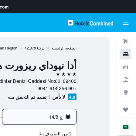
.com
رحلات طيران
الصفحة الرئيسية
تركيا
42,379
an Region
فنادق
أدا نيوداي ريزورت 
سيارات
4 نجوم
حزم العروض
nizi Mahallesi Kadinlar Denizi Caddesi No:62, 09400
+90 256 614 9041
استكشاف
لا بأس
1 تقييم تم التحقق منه
4.0
رحلات
ج 14/8
-
العَرَبِيَّة
2 من الضيوف، غرفة واحدة