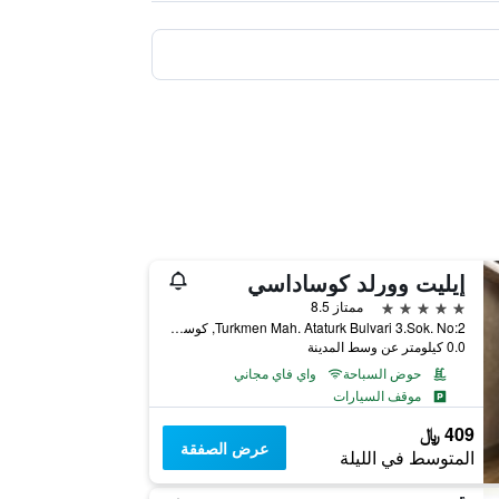
إيليت وورلد كوساداسي
5 نجوم
ممتاز 8.5
Turkmen Mah. Ataturk Bulvari 3.Sok. No:2, كوساداسي, تركيا
0.0 كيلومتر عن وسط المدينة
حوض السباحة
واي فاي مجاني
موقف السيارات
409 ﷼
عرض الصفقة
المتوسط في الليلة