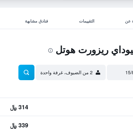
 عن
التقييمات
فنادق مشابهة
يوداي ريزورت هوتل
2 من الضيوف، غرفة واحدة
314 ﷼
339 ﷼