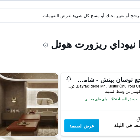
ة مرشح أو تغيير بحثك أو مسح كل شيء لعرض التقييمات.
ا نيوداي ريزورت هوتل
منتجع توسان بيتش - شامل كليًا
Bayraklıdede Mh, Kuştur Önü Yolu Cad, 19, كوساداسي, تركيا
حوض السباحة
واي فاي مجاني
ط في الليلة
عرض الصفقة