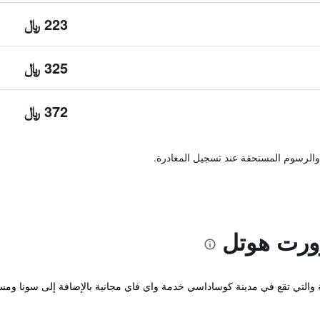
223 ﷼
325 ﷼
372 ﷼
والرسوم المستحقة عند تسجيل المغادرة.
زورت هوتل
Ayma Beach Resort & المريحة والتي تقع في مدينة كوساداسي خدمة واي فاي مجانية بالإضافة إل