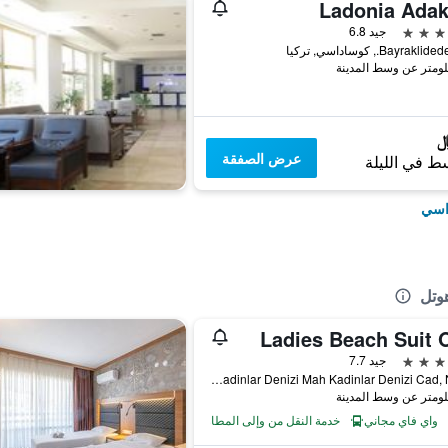
Ladonia Adak
جيد 6.8
Bayra., كوساداسي, تركيا
عرض الصفقة
ط في الليلة
داسي
هوتل
Ladies Beach Suit O
جيد 7.7
Kadinlar Denizi Mah Kadinlar Denizi Cad, No 66, كوساداسي, تركيا
واي فاي مجاني
خدمة النقل من وإلى المطار