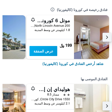
فنادق رخيصة في كورونا (كاليفورنيا)
موتل 6 كورونا، كاليفورنيا
200 North Lincoln Avenue, كورونا (كاليفورنيا), CA, الولايات المتحدة الأميريكية
1.8 كيلومتر عن وسط المدينة
199 ﷼
عرض الصفقة
شاهد أرخص الفنادق في كورونا (كاليفورنيا)
الفنادق الموصى بها
هوليداي إن إكسبرس آند سويتس كورون ا باي آيتش جي
2 نجمتين
ممتاز 8.5
1550 Circle City Drive, كورونا (كاليفورنيا), CA, الولايات المتحدة الأميريكية
2.1 كيلومتر عن وسط المدينة