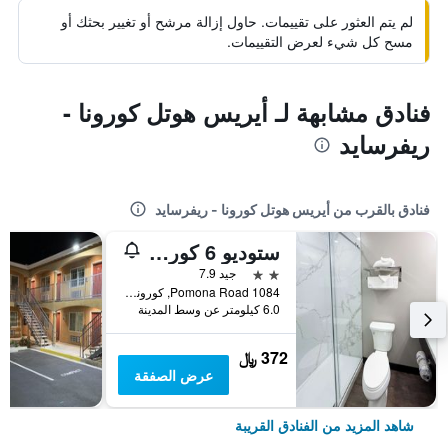
لم يتم العثور على تقييمات. حاول إزالة مرشح أو تغيير بحثك أو
مسح كل شيء لعرض التقييمات.
فنادق مشابهة لـ أيريس هوتل كورونا -
ريفرسايد
فنادق بالقرب من أيريس هوتل كورونا - ريفرسايد
ستوديو 6 كورونث، كاليفورنيا- ويست
2 نجمتين
جيد 7.9
1084 Pomona Road, كورونا (كاليفورنيا), CA, الولايات المتحدة الأميريكية
6.0 كيلومتر عن وسط المدينة
372 ﷼
عرض الصفقة
شاهد المزيد من الفنادق القريبة