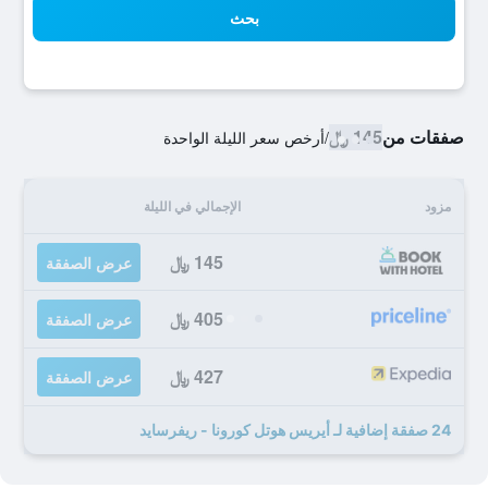
بحث
صفقات من
145 ﷼
/
أرخص سعر الليلة الواحدة
مزود
الإجمالي في الليلة
145 ﷼
عرض الصفقة
405 ﷼
عرض الصفقة
427 ﷼
عرض الصفقة
24 صفقة إضافية لـ أيريس هوتل كورونا - ريفرسايد