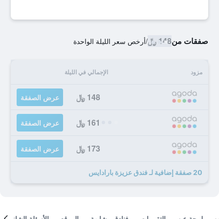
صفقات من
148 ﷼
/
أرخص سعر الليلة الواحدة
مزود
الإجمالي في الليلة
148 ﷼
عرض الصفقة
161 ﷼
عرض الصفقة
173 ﷼
عرض الصفقة
20 صفقة إضافية لـ فندق عزيزة بارادايس
لمحة عن
التقييمات
فنادق مشابهة
الموقع
الأسئلة الشائعة