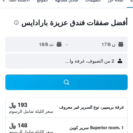
أفضل صفقات فندق عزيزة بارادايس
ن 17/8
-
ث 18/8
2 من الضيوف، غرفة واحدة
193 ﷼
غرفة بريميير، نوع السرير غير معروف
سعر الليلة شامل الرسوم
148 ﷼
Superior room، 1 سرير كوين
سعر الليلة شامل الرسوم