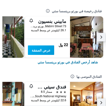
فنادق رخيصة في بورتو برينسسا ستي
مابيني بنسيون
73 Mabini Street, بورتو برينسسا ستي, الفلبين
26.1 كيلومتر عن وسط المدينة
22 ﷼
عرض الصفقة
شاهد أرخص الفنادق في بورتو برينسسا ستي
الفنادق الموصى بها
فندق سيتي ستييت أستورياس بالاوان
3 نجوم
ممتاز 8.5
South National Highway, بورتو برينسسا ستي, الفلبين
22.6 كيلومتر عن وسط المدينة