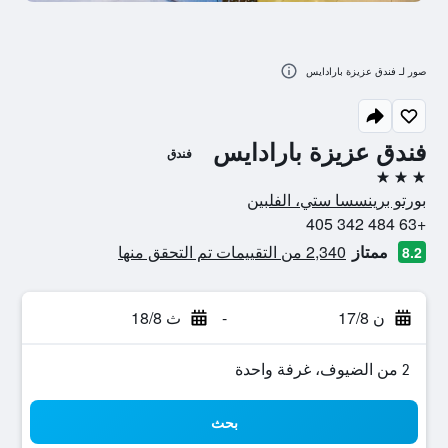
صور لـ فندق عزيزة بارادايس
فندق عزيزة بارادايس
فندق
3 نجوم
بورتو برينسسا ستي، الفلبين
+63 484 342 405
ممتاز
2,340 من التقييمات تم التحقق منها
8.2
ن 17/8
-
ث 18/8
2 من الضيوف، غرفة واحدة
بحث