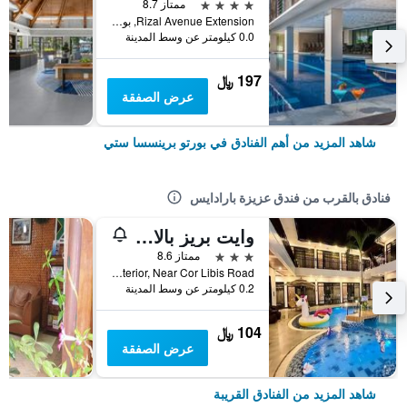
4 نجوم
ممتاز 8.7
Rizal Avenue Extension, بورتو برينسسا ستي, الفلبين
0.0 كيلومتر عن وسط المدينة
197 ﷼
عرض الصفقة
شاهد المزيد من أهم الفنادق في بورتو برينسسا ستي
فنادق بالقرب من فندق عزيزة بارادايس
وايت بريز بالاوان بوتيك هوتل
3 نجوم
ممتاز 8.6
Bm Road Interior, Near Cor Libis Road, بورتو برينسسا ستي, الفلبين
0.2 كيلومتر عن وسط المدينة
104 ﷼
عرض الصفقة
شاهد المزيد من الفنادق القريبة