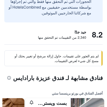
الحجوزات التي تم التحقق منها فقط والتي تم إجراؤها
بواسطة مستخدمين حقيقيين مع HotelsCombined أو
مع شركائنا الخارجيين الموثوقين.
8.2
جيد جدًا
2,340 من التقييمات تم التحقق منها
لم يتم العثور على تقييمات. حاول إزالة مرشح أو تغيير بحثك أو
مسح كل شيء لعرض التقييمات.
فنادق مشابهة لـ فندق عزيزة بارادايس
أفضل الفنادق في بورتو برينسسا ستي
بست ويسترن بلس ذا أيفي وول هوتل - بالاوان