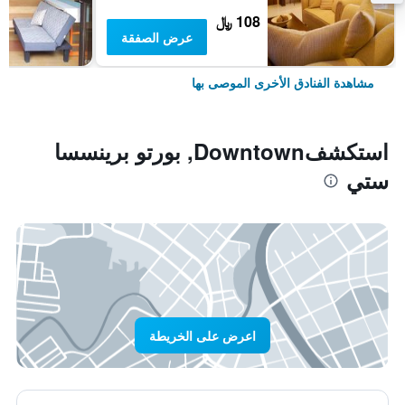
108 ﷼
عرض الصفقة
مشاهدة الفنادق الأخرى الموصى بها
استكشفDowntown, بورتو برينسسا
ستي
اعرض على الخريطة