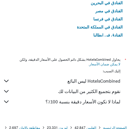
الفنادق في البحرين
الفنادق في مصر
الفنادق في فرنسا
الفنادق في المملكة المتحدة
الفنادق في إيطاليا
الفنادق في تايلاند
*
يحاول HotelsCombined بشكل دائم الحصول على الأسعار الدقيقة، ولكن
لا يمكن ضمان الأسعار
.
إليك السبب:
HotelsCombined ليس البائع
نقوم بتجميع الكثير من البيانات لك
لماذا لا تكون الأسعار دقيقة بنسبة 100٪؟
الصفحة الرئيسية
الفلبين
42,847
لوزون
23,331
مقاطعة بالاوان
2,697