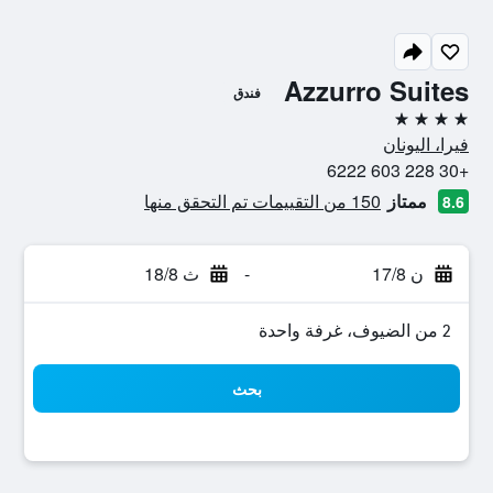
Azzurro Suites
فندق
4 نجوم
فيرا، اليونان
+30 228 603 6222
ممتاز
150 من التقييمات تم التحقق منها
8.6
ن 17/8
-
ث 18/8
2 من الضيوف، غرفة واحدة
بحث