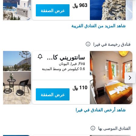
963 ﷼
عرض الصفقة
شاهد المزيد من الفنادق القريبة
فنادق رخيصة في فيرا
سانتوريني كامبينج روومز
Firá, فيرا, اليونان
0.6 كيلومتر عن وسط المدينة
110 ﷼
عرض الصفقة
شاهد أرخص الفنادق في فيرا
الفنادق الموصى بها