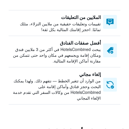
الملايين من التعليقات
تقييمات وتعليقات حقيقية من ملايين النزلاء، مثلك
تمامًا. احجز إقامتك المثالية بكل ثقة!
أفضل صفقات الفنادق
يبحث HotelsCombined في أكثر من 3 ملايين فندق
ومكان إقامة ويجمعهم في مكان واحد حتى تتمكن من
مقارنة أماكن الإقامة المثالية.
إلغاء مجاني
من الوارد أن تتغير الخطط — نتفهم ذلك. ولهذا يمكنك
البحث وحجز فنادق وأماكن إقامة على
HotelsCombined من وكالات السفر التي تقدم خدمة
الإلغاء المجاني