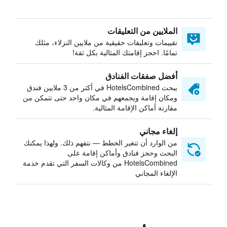
الملايين من التعليقات
تقييمات وتعليقات حقيقية من ملايين النزلاء، مثلك
تمامًا. احجز إقامتك المثالية بكل ثقة!
أفضل صفقات الفنادق
يبحث HotelsCombined في أكثر من 3 ملايين فندق
ومكان إقامة ويجمعهم في مكان واحد حتى تتمكن من
مقارنة أماكن الإقامة المثالية.
إلغاء مجاني
من الوارد أن تتغير الخطط — نتفهم ذلك. ولهذا يمكنك
البحث وحجز فنادق وأماكن إقامة على
HotelsCombined من وكالات السفر التي تقدم خدمة
الإلغاء المجاني