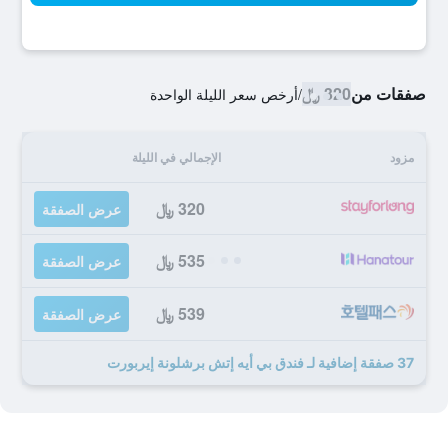
صفقات من
320 ﷼
/
أرخص سعر الليلة الواحدة
مزود
الإجمالي في الليلة
320 ﷼
عرض الصفقة
535 ﷼
عرض الصفقة
539 ﷼
عرض الصفقة
37 صفقة إضافية لـ فندق بي أيه إتش برشلونة إيربورت