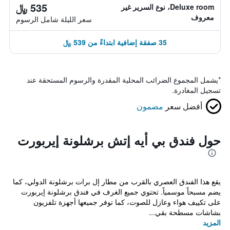
535 ﷼
Deluxe room، نوع السرير غير
معروف
سعر الليلة شامل الرسوم
35 صفقة إضافية ابتداءً من 539 ﷼
*
يشمل المجموع الضرائب المحلية المقدرة والرسوم المستحقة عند
تسجيل المغادرة.
أفضل سعر
مضمون
حول فندق بي أيه إتش برشلونة إيربورت
يقع هذا الفندق العصري بالقرب من مطار إل برات برشلونة الدولي، كما
يضم مسبحاً موسمياً. تحتوي جميع الغرف في فندق برشلونة إيربورت
على تكييف هواء وعازل للصوت، كما توفر جميعها أجهزة تلفزيون
بشاشات مسطحة بقي...
المزيد