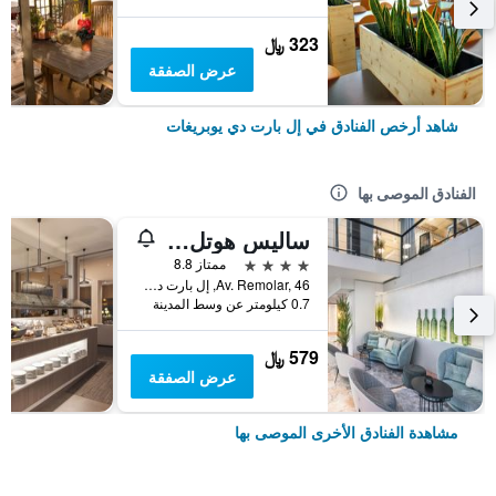
323 ﷼
عرض الصفقة
شاهد أرخص الفنادق في إل بارت دي يوبريغات
الفنادق الموصى بها
ساليس هوتل سيوتات ديل برات بارسيلونا أيربورت
4 نجوم
ممتاز 8.8
Av. Remolar, 46, إل بارت دي يوبريغات, كاتالونيا, أسبانيا
0.7 كيلومتر عن وسط المدينة
579 ﷼
عرض الصفقة
مشاهدة الفنادق الأخرى الموصى بها