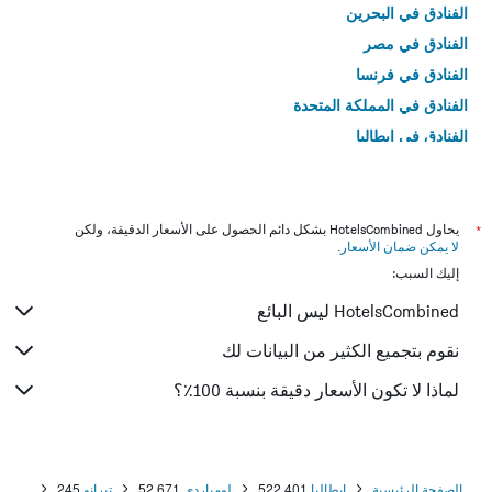
الفنادق في البحرين
الفنادق في مصر
الفنادق في فرنسا
الفنادق في المملكة المتحدة
الفنادق في إيطاليا
الفنادق في تايلاند
*
يحاول HotelsCombined بشكل دائم الحصول على الأسعار الدقيقة، ولكن
لا يمكن ضمان الأسعار
.
إليك السبب:
HotelsCombined ليس البائع
نقوم بتجميع الكثير من البيانات لك
لماذا لا تكون الأسعار دقيقة بنسبة 100٪؟
الصفحة الرئيسية
إيطاليا
522,401
لومباردي
52,671
تيرانو
245