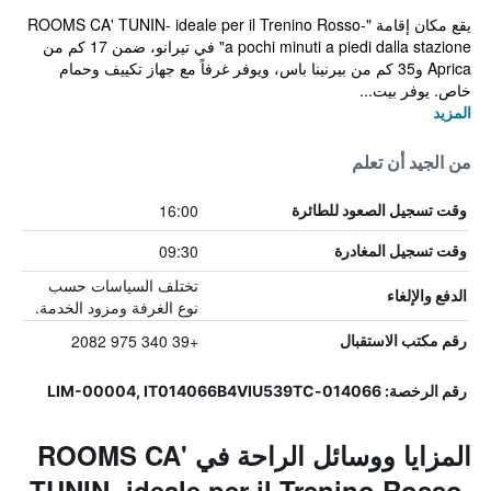
يقع مكان إقامة "ROOMS CA' TUNIN- ideale per il Trenino Rosso-
a pochi minuti a piedi dalla stazione" في تيرانو، ضمن 17 كم من
Aprica و35 كم من بيرنينا باس، ويوفر غرفاً مع جهاز تكييف وحمام
خاص. يوفر بيت...
المزيد
من الجيد أن تعلم
16:00
وقت تسجيل الصعود للطائرة
09:30
وقت تسجيل المغادرة
تختلف السياسات حسب
الدفع والإلغاء
نوع الغرفة ومزود الخدمة.
+39 340 975 2082
رقم مكتب الاستقبال
رقم الرخصة: 014066-LIM-00004, IT014066B4VIU539TC
المزايا ووسائل الراحة في ROOMS CA'
TUNIN- ideale per il Trenino Rosso-