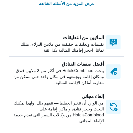
عرض المزيد من الأسئلة الشائعة
الملايين من التعليقات
تقييمات وتعليقات حقيقية من ملايين النزلاء، مثلك
تمامًا. احجز إقامتك المثالية بكل ثقة!
أفضل صفقات الفنادق
يبحث HotelsCombined في أكثر من 3 ملايين فندق
ومكان إقامة ويجمعهم في مكان واحد حتى تتمكن من
مقارنة أماكن الإقامة المثالية.
إلغاء مجاني
من الوارد أن تتغير الخطط — نتفهم ذلك. ولهذا يمكنك
البحث وحجز فنادق وأماكن إقامة على
HotelsCombined من وكالات السفر التي تقدم خدمة
الإلغاء المجاني