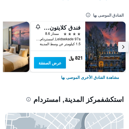
الفنادق الموصى بها
فندق كلايتون أمستردام أمريكان
4 نجوم
ممتاز 8.6
Leidsekade 97a, امستردام, مقاطعة شمال هولندا, هولندا
1.5 كيلومتر عن وسط المدينة
821 ﷼
عرض الصفقة
مشاهدة الفنادق الأخرى الموصى بها
استكشفمركز المدينة, امستردام