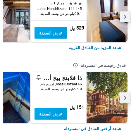
3 نجوم
ممتاز 8.1
Prins Hendrikkade 144-145, امستردام, مقاطعة شمال هولندا, هولندا
0.1 كيلومتر عن وسط المدينة
529 ﷼
عرض الصفقة
شاهد المزيد من الفنادق القريبة
فنادق رخيصة في امستردام
ذا فلاينج بيج أبتاون هوستل
Vossiusstraat 46, امستردام, مقاطعة شمال هولندا, هولندا
1.9 كيلومتر عن وسط المدينة
151 ﷼
عرض الصفقة
شاهد أرخص الفنادق في امستردام