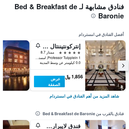
فنادق مشابهة لـ Bed & Breakfast de
Baronie
أفضل الفنادق في امستردام
إنتركونتيننتال أمستل أمستردام
5 نجوم
ممتاز 8.7
Professor Tulpplein 1, امستردام, مقاطعة شمال هولندا, هولندا
0.0 كيلومتر عن وسط المدينة
1,856 ﷼
عرض
الصفقة
شاهد المزيد من أهم الفنادق في امستردام
فنادق بالقرب من Bed & Breakfast de Baronie
فندق لايبراري أمستردام