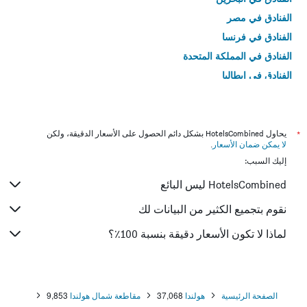
الفنادق في مصر
الفنادق في فرنسا
الفنادق في المملكة المتحدة
الفنادق في إيطاليا
الفنادق في تايلاند
*
يحاول HotelsCombined بشكل دائم الحصول على الأسعار الدقيقة، ولكن
لا يمكن ضمان الأسعار
.
إليك السبب:
HotelsCombined ليس البائع
نقوم بتجميع الكثير من البيانات لك
لماذا لا تكون الأسعار دقيقة بنسبة 100٪؟
الصفحة الرئيسية
هولندا
37,068
مقاطعة شمال هولندا
9,853