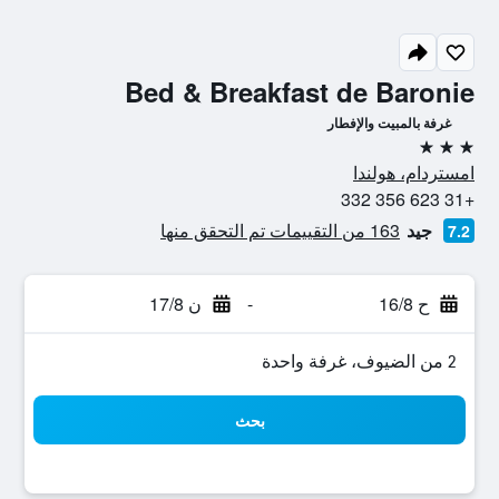
Bed & Breakfast de Baronie
غرفة بالمبيت والإفطار
3 نجوم
امستردام، هولندا
+31 623 356 332
جيد
163 من التقييمات تم التحقق منها
7.2
ح 16/8
-
ن 17/8
2 من الضيوف، غرفة واحدة
بحث