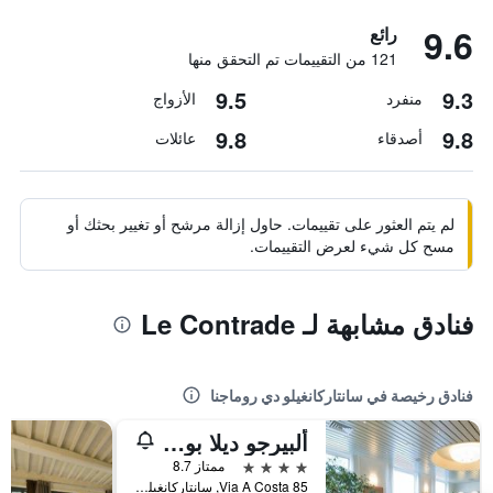
9.6
رائع
121 من التقييمات تم التحقق منها
9.5
9.3
منفرد
الأزواج
9.8
9.8
أصدقاء
عائلات
لم يتم العثور على تقييمات. حاول إزالة مرشح أو تغيير بحثك أو
مسح كل شيء لعرض التقييمات.
فنادق مشابهة لـ Le Contrade
فنادق رخيصة في سانتاركانغيلو دي روماجنا
ألبيرجو ديلا بورتا
4 نجوم
ممتاز 8.7
Via A Costa 85, سانتاركانغيلو دي روماجنا, مقاطعة ريميني, إيطاليا