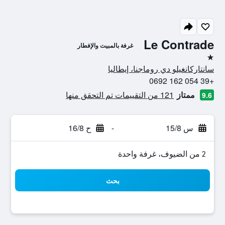
Le Contrade
غرفة بالمبيت والإفطار
نجمة واحدة
سانتاركانغيلو دي روماجنا، إيطاليا
+39 054 162 0692
ممتاز
121 من التقييمات تم التحقق منها
9.6
س 15/8
-
ح 16/8
2 من الضيوف، غرفة واحدة
بحث