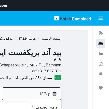
.com
رحلات طيران
الصفحة الرئيسية
هولندا
37,124
بيد آند بري
فنادق
بيد آند بريكفست اير
سيارات
2 نجمتين
حزم العروض
Schapespikke 1, 7437 RL, Bathmen, مقاطعة أوفريسل, هولندا
+31 627 317 369
استكشاف
ممتاز
254 من التقييمات تم التحقق منها
9.2
رحلات
خ 13/8
-
2 من الضيوف، غرفة واحدة