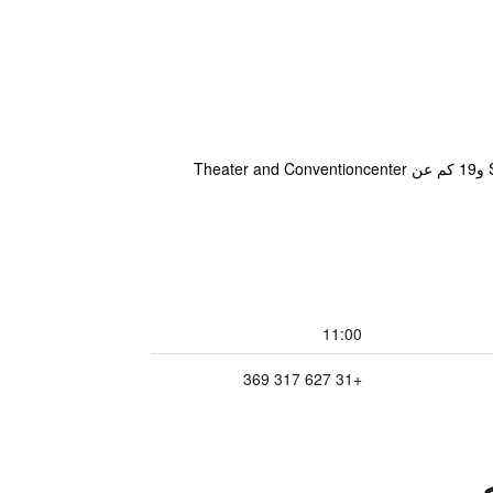
يقع مكان إقامة "Erve Dikkeboer" في Bathmen حيث يبعد مسافة 8.8 كم عن Sport- En Recreatiecentrum De Scheg و19 كم عن Theater and Conventioncenter
11:00
+31 627 317 369