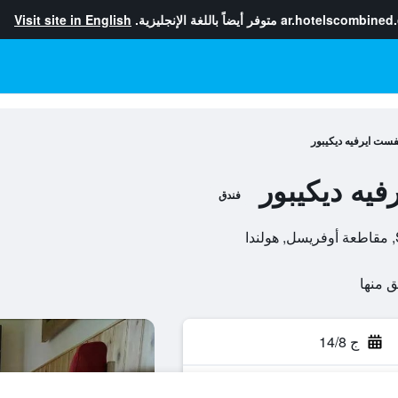
ar.hotelscombined
متوفر أيضاً باللغة الإنجليزية.
Visit site in English
كفست ايرفيه ديكيبور
فيه ديكيبور
فندق
ج 14/8