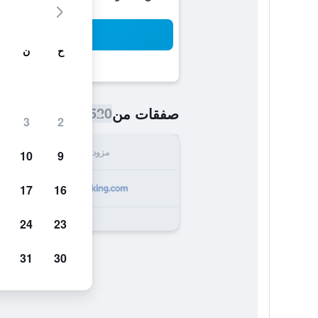
بح
ح
ن
520 ﷼
صفقات من
/
أرخص سعر اللي
3
2
مزود
الإجما
10
9
520
17
16
24
23
31
30