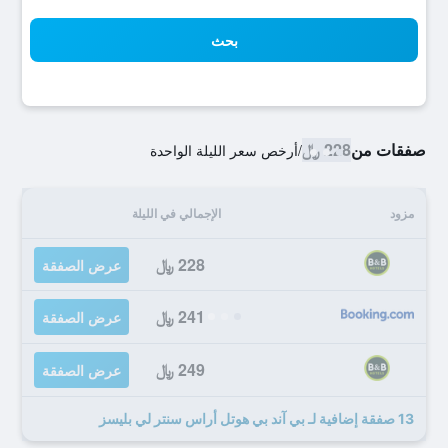
بحث
صفقات من
228 ﷼
/
أرخص سعر الليلة الواحدة
مزود
الإجمالي في الليلة
228 ﷼
عرض الصفقة
241 ﷼
عرض الصفقة
249 ﷼
عرض الصفقة
13 صفقة إضافية لـ بي آند بي هوتل أراس سنتر لي بليسز