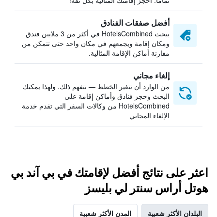
تمامًا. احجز إقامتك المثالية بكل ثقة!
أفضل صفقات الفنادق
يبحث HotelsCombined في أكثر من 3 ملايين فندق
ومكان إقامة ويجمعهم في مكان واحد حتى تتمكن من
مقارنة أماكن الإقامة المثالية.
إلغاء مجاني
من الوارد أن تتغير الخطط — نتفهم ذلك. ولهذا يمكنك
البحث وحجز فنادق وأماكن إقامة على
HotelsCombined من وكالات السفر التي تقدم خدمة
الإلغاء المجاني
اعثر على نتائج أفضل لإقامتك في بي آند بي
هوتل أراس سنتر لي بليسز
البلدان الأكثر شعبية
المدن الأكثر شعبية