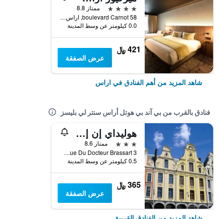
4 نجوم
ممتاز 8.8
58 boulevard Carnot, اراس, إقليم- با-دو-كاليه, فرنسا
0.0 كيلومتر عن وسط المدينة
421 ﷼
عرض الصفقة
شاهد المزيد من أهم الفنادق في اراس
فنادق بالقرب من بي آند بي هوتل أراس سنتر لي بليسز
هوليداي إن إكسبرس أراس باي آيتش جي
3 نجوم
ممتاز 8.6
3 Rue Du Docteur Brassart, اراس, إقليم- با-دو-كاليه, فرنسا
0.5 كيلومتر عن وسط المدينة
365 ﷼
عرض الصفقة
شاهد المزيد من الفنادق القريبة