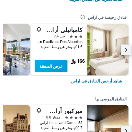
فنادق رخيصة في اراس
كامبانيلي أراس - سانت نيكولاس
3 نجوم
جيد 7.4
Zone D'activites Des Alouettes, اراس, إقليم- با-دو-كاليه, فرنسا
1.6 كيلومتر عن وسط المدينة
166 ﷼
عرض الصفقة
شاهد أرخص الفنادق في اراس
الفنادق الموصى بها
ميركيور أراس سنتر جار
4 نجوم
ممتاز 8.8
58 boulevard Carnot, اراس, إقليم- با-دو-كاليه, فرنسا
0.7 كيلومتر عن وسط المدينة