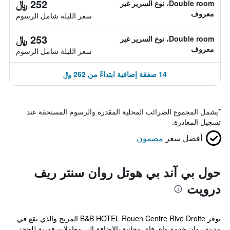
252 ﷼
Double room، نوع السرير غير
معروف
سعر الليلة شامل الرسوم
253 ﷼
Double room، نوع السرير غير
معروف
سعر الليلة شامل الرسوم
14 صفقة إضافية ابتداءً من 262 ﷼
*
يشمل المجموع الضرائب المحلية المقدرة والرسوم المستحقة عند
تسجيل المغادرة.
أفضل سعر
مضمون
حول بي آند بي هوتل روان سنتر ريف
درويت
يوفر B&B HOTEL Rouen Centre Rive Droite المريح والذي يقع في
مدينة روان خدمة واي فاي مجانية بالإضافة إلى معاملات فورية للحجز