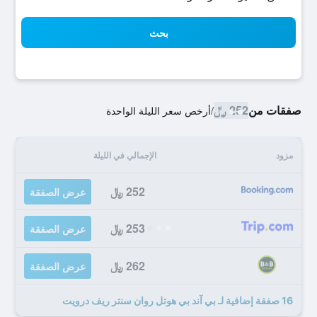
بحث
صفقات من
252 ﷼
/
أرخص سعر الليلة الواحدة
مزود
الإجمالي في الليلة
252 ﷼
عرض الصفقة
253 ﷼
عرض الصفقة
262 ﷼
عرض الصفقة
16 صفقة إضافية لـ بي آند بي هوتل روان سنتر ريف درويت