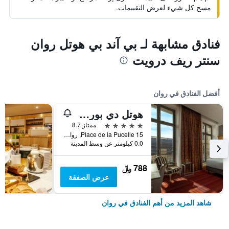
مسح كل شيء لعرض التقييمات.
فنادق مشابهة لـ بي آند بي هوتل روان
سنتر ريف درويت
أفضل الفنادق في روان
هوتل دي بورجزارولد، أوتوجراف كولكشن
5 نجوم
ممتاز 8.7
15 Place de la Pucelle, روان, نورماندي, فرنسا
0.0 كيلومتر عن وسط المدينة
788 ﷼
عرض الصفقة
شاهد المزيد من أهم الفنادق في روان