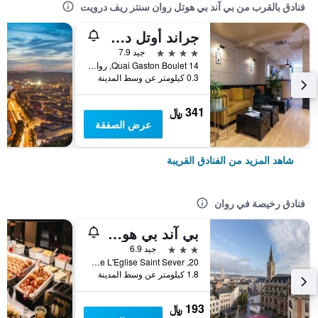
فنادق بالقرب من بي آند بي هوتل روان سنتر ريف درويت
جراند أوتل دي لا سين
4 نجوم
جيد 7.9
14 Quai Gaston Boulet, روان, نورماندي, فرنسا
0.3 كيلومتر عن وسط المدينة
341 ﷼
عرض الصفقة
شاهد المزيد من الفنادق القريبة
فنادق رخيصة في روان
بي آند بي هوتل روان سنتر
3 نجوم
جيد 6.9
20, Place De L'Eglise Saint Sever, روان, نورماندي, فرنسا
1.8 كيلومتر عن وسط المدينة
193 ﷼