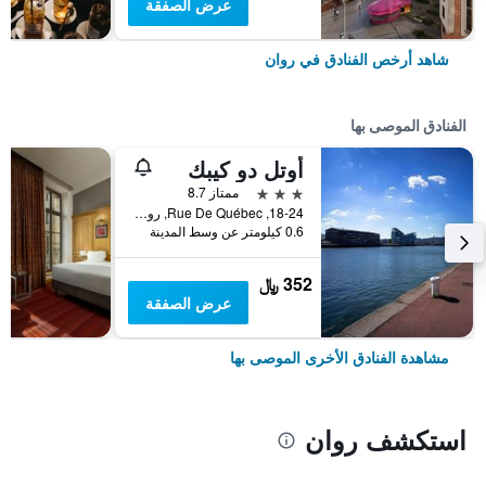
عرض الصفقة
شاهد أرخص الفنادق في روان
الفنادق الموصى بها
أوتل دو كيبك
3 نجوم
ممتاز 8.7
18-24, Rue De Québec, روان, نورماندي, فرنسا
0.6 كيلومتر عن وسط المدينة
352 ﷼
عرض الصفقة
مشاهدة الفنادق الأخرى الموصى بها
استكشف روان