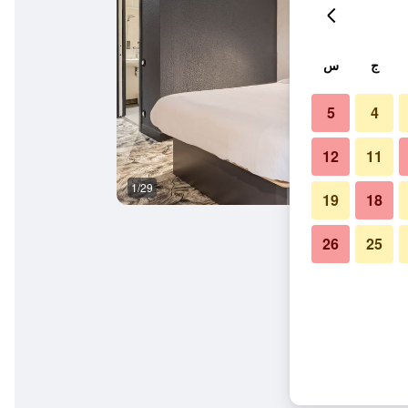
ج
س
5
4
12
11
1/29
غرفة نوم
19
18
26
25