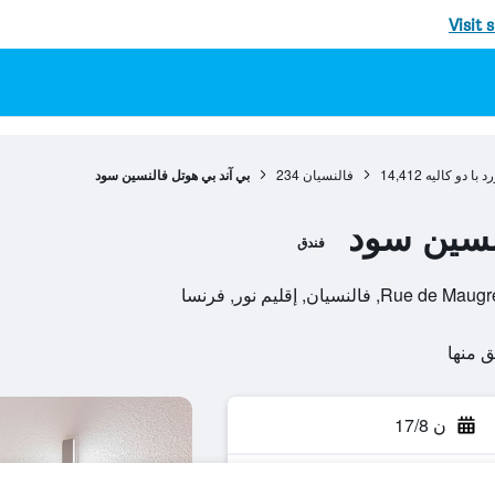
Visit 
د با دو كاليه
14,412
فالنسيان
234
بي آند بي هوتل فالنسين سود
لنسين سود
فندق
سيان, إقليم نور, فرنسا
ن 17/8