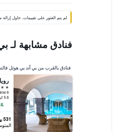
لم يتم العثور على تقييمات. حاول إزال
فنادق مشابهة لـ ب
فنادق بالقرب من بي آند بي هوتل فال
4 نجوم
5.6 كيلومتر عن وسط المدينة
531 ﷼
المتوس