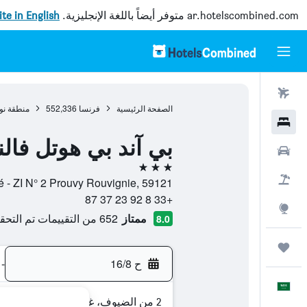
ar.hotelscombined.com
متوفر أيضاً باللغة الإنجليزية.
site in English
رحلات طيران
الصفحة الرئيسية
فرنسا
552,336
منطقة نور
فنادق
بي آند بي هوتل فا
سيارات
3 نجوم
حزم العروض
Rue de Maugré - ZI N° 2 Prouvy Rouvignie, 59121, فالن
+33 8 92 23 37 87
استكشاف
ممتاز
652 من التقييمات تم التحقق منها
8.0
رحلات
ح 16/8
-
العَرَبِيَّة
2 من الضيوف، غرفة واحدة