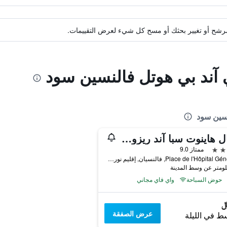
ة مرشح أو تغيير بحثك أو مسح كل شيء لعرض التقييمات.
ي آند بي هوتل فالنسين سود
نسين سود
رويال هاينوت سبا آند ريزورت هوتل
ممتاز 9.0
6 Place de l'Hôpital Général, فالنسيان, إقليم نور, فرنسا
حوض السباحة
واي فاي مجاني
عرض الصفقة
ط في الليلة