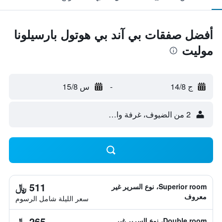
أفضل صفقات بي آند بي هوتول بارسيلونا
موليت
ج 14/8
-
س 15/8
2 من الضيوف، غرفة واحدة
511 ﷼
Superior room، نوع السرير غير
معروف
سعر الليلة شامل الرسوم
265 ﷼
Double room، نوع السرير غير