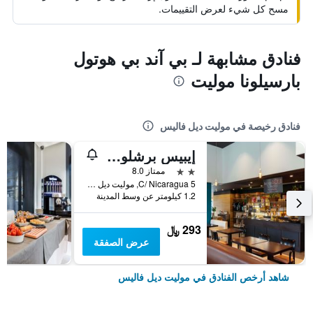
مسح كل شيء لعرض التقييمات.
فنادق مشابهة لـ بي آند بي هوتول
بارسيلونا موليت
فنادق رخيصة في موليت ديل فاليس
إيبيس برشلونة موليه
2 نجمتين
ممتاز 8.0
C/ Nicaragua 5, موليت ديل فاليس, كاتالونيا, أسبانيا
1.2 كيلومتر عن وسط المدينة
293 ﷼
عرض الصفقة
شاهد أرخص الفنادق في موليت ديل فاليس