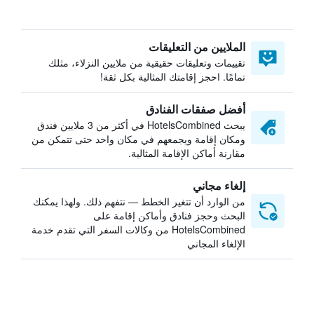
الملايين من التعليقات
تقييمات وتعليقات حقيقية من ملايين النزلاء، مثلك
تمامًا. احجز إقامتك المثالية بكل ثقة!
أفضل صفقات الفنادق
يبحث HotelsCombined في أكثر من 3 ملايين فندق
ومكان إقامة ويجمعهم في مكان واحد حتى تتمكن من
مقارنة أماكن الإقامة المثالية.
إلغاء مجاني
من الوارد أن تتغير الخطط — نتفهم ذلك. ولهذا يمكنك
البحث وحجز فنادق وأماكن إقامة على
HotelsCombined من وكالات السفر التي تقدم خدمة
الإلغاء المجاني