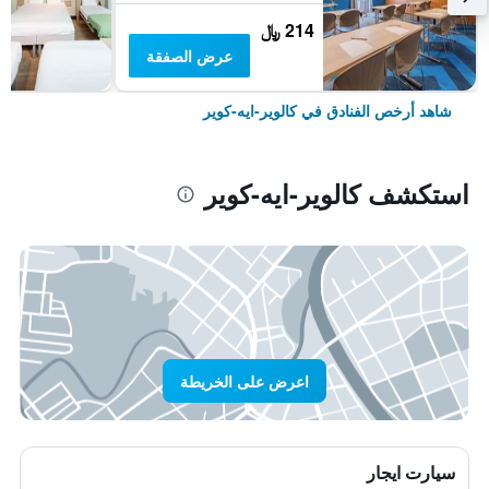
214 ﷼
عرض الصفقة
شاهد أرخص الفنادق في كالوير-ايه-كوير
استكشف كالوير-ايه-كوير
اعرض على الخريطة
سيارت ايجار