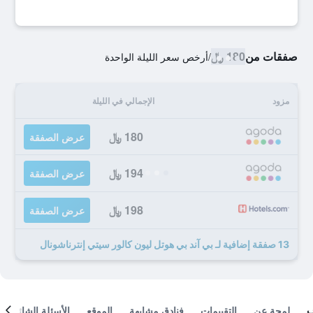
صفقات من
180 ﷼
/
أرخص سعر الليلة الواحدة
مزود
الإجمالي في الليلة
180 ﷼
عرض الصفقة
194 ﷼
عرض الصفقة
198 ﷼
عرض الصفقة
13 صفقة إضافية لـ بي آند بي هوتل ليون كالور سيتي إنترناشونال
لمحة عن
التقييمات
فنادق مشابهة
الموقع
الأسئلة الشائعة