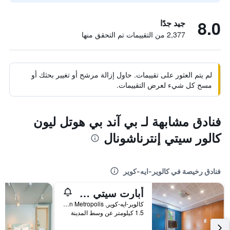
8.0
جيد جدًا
2,377 من التقييمات تم التحقق منها
لم يتم العثور على تقييمات. حاول إزالة مرشح أو تغيير بحثك أو
مسح كل شيء لعرض التقييمات.
فنادق مشابهة لـ بي آند بي هوتل ليون
كالور سيتي إنترناشونال
فنادق رخيصة في كالوير-ايه-كوير
أبارت سيتي كونفورت ليون سيتي إنترناشيونال
كالوير-ايه-كوير, Lyon Metropolis, فرنسا
1.5 كيلومتر عن وسط المدينة