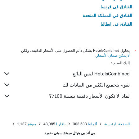
الفنادق في فرنسا
الفنادق في المملكة المتحدة
الفنادق في إيطاليا
الفنادق في تايلاند
*
يحاول HotelsCombined بشكل دائم الحصول على الأسعار الدقيقة، ولكن
لا يمكن ضمان الأسعار
.
إليك السبب:
HotelsCombined ليس البائع
نقوم بتجميع الكثير من البيانات لك
لماذا لا تكون الأسعار دقيقة بنسبة 100٪؟
الصفحة الرئيسية
ألمانيا
303,533
بافاريا
43,085
ميونخ
1,137
بي آند بي هوتل ميونخ سيتي - نورد