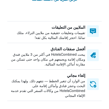
الملايين من التعليقات
تقييمات وتعليقات حقيقية من ملايين النزلاء، مثلك
تمامًا. احجز إقامتك المثالية بكل ثقة!
أفضل صفقات الفنادق
يبحث HotelsCombined في أكثر من 3 ملايين فندق
ومكان إقامة ويجمعهم في مكان واحد حتى تتمكن من
مقارنة أماكن الإقامة المثالية.
إلغاء مجاني
من الوارد أن تتغير الخطط — نتفهم ذلك. ولهذا يمكنك
البحث وحجز فنادق وأماكن إقامة على
HotelsCombined من وكالات السفر التي تقدم خدمة
الإلغاء المجاني