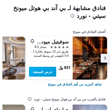
فنادق مشابهة لـ بي آند بي هوتل ميونخ
سيتي - نورد
أفضل الفنادق في ميونخ
سوفيتيل ميونيخ بايربوست
5 نجوم
ممتاز 8.3
طريق باير 12, ميونخ, بافاريا, ألمانيا
0.0 كيلومتر عن وسط المدينة
931 ﷼
عرض الصفقة
شاهد المزيد من أهم الفنادق في ميونخ
فنادق بالقرب من بي آند بي هوتل ميونخ سيتي - نورد
هوليداي إنن ا تي اإن او،ي لوكو ميونيتش نمورث باي آيتش جي