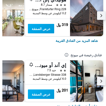
3 نجوم
ممتاز 8.7
Frankfurter Ring 228, ميونخ, بافاريا, ألمانيا
0.2 كيلومتر عن وسط المدينة
319 ﷼
عرض الصفقة
شاهد المزيد من الفنادق القريبة
فنادق رخيصة في ميونخ
إي آند أو ميونيخ لايم
2 نجمتين
جيد 7.5
Landsberger Strasse 338, ميونخ, بافاريا, ألمانيا
6.0 كيلومتر عن وسط المدينة
201 ﷼
عرض الصفقة