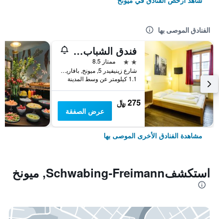
شاهد أرخص الفنادق في ميونخ
الفنادق الموصى بها
فندق الشباب يورو ميونيخ
2 نجمتين
ممتاز 8.5
شارع زينيفيدر 5, ميونخ, بافاريا, ألمانيا
1.1 كيلومتر عن وسط المدينة
275 ﷼
عرض الصفقة
مشاهدة الفنادق الأخرى الموصى بها
استكشفSchwabing-Freimann, ميونخ