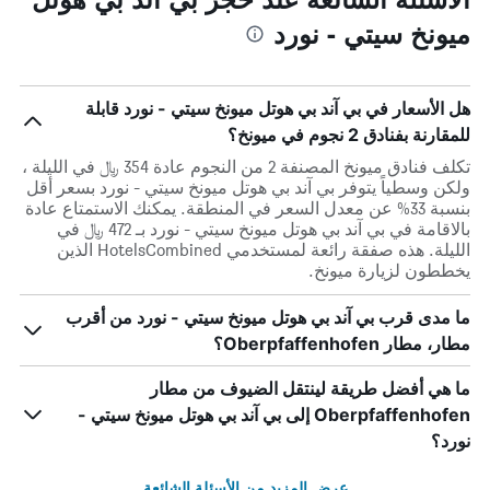
ميونخ سيتي - نورد
هل الأسعار في بي آند بي هوتل ميونخ سيتي - نورد قابلة
للمقارنة بفنادق 2 نجوم في ميونخ؟
تكلف فنادق ميونخ المصنفة 2 من النجوم عادة 354 ﷼ في الليلة ،
ولكن وسطياً يتوفر بي آند بي هوتل ميونخ سيتي - نورد بسعر أقل
بنسبة 33% عن معدل السعر في المنطقة. يمكنك الاستمتاع عادة
بالاقامة في بي آند بي هوتل ميونخ سيتي - نورد بـ 472 ﷼ في
الليلة. هذه صفقة رائعة لمستخدمي HotelsCombined الذين
يخططون لزيارة ميونخ.
ما مدى قرب بي آند بي هوتل ميونخ سيتي - نورد من أقرب
مطار، مطار Oberpfaffenhofen؟
ما هي أفضل طريقة لينتقل الضيوف من مطار
Oberpfaffenhofen إلى بي آند بي هوتل ميونخ سيتي -
نورد؟
عرض المزيد من الأسئلة الشائعة