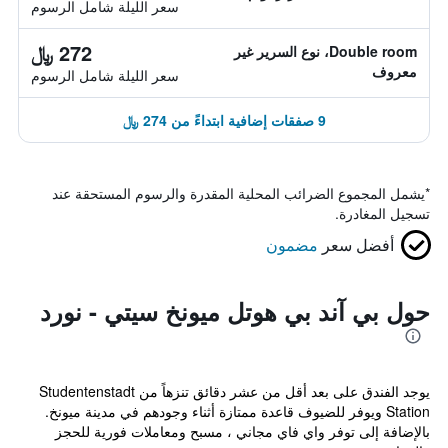
سعر الليلة شامل الرسوم
272 ﷼
Double room، نوع السرير غير
معروف
سعر الليلة شامل الرسوم
9 صفقات إضافية ابتداءً من 274 ﷼
*
يشمل المجموع الضرائب المحلية المقدرة والرسوم المستحقة عند
تسجيل المغادرة.
أفضل سعر
مضمون
حول بي آند بي هوتل ميونخ سيتي - نورد
يوجد الفندق على بعد أقل من عشر دقائق تنزهاً من Studentenstadt
Station ويوفر للضيوف قاعدة ممتازة أثناء وجودهم في مدينة ميونخ.
بالإضافة إلى توفر واي فاي مجاني ، مسبح ومعاملات فورية للحجز