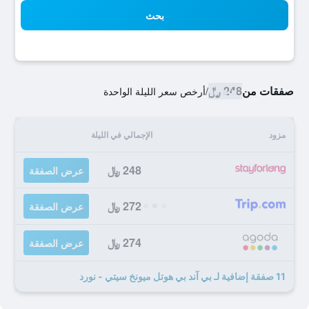
بحث
صفقات من
248 ﷼
/
أرخص سعر الليلة الواحدة
مزود
الإجمالي في الليلة
248 ﷼
عرض الصفقة
272 ﷼
عرض الصفقة
274 ﷼
عرض الصفقة
11 صفقة إضافية لـ بي آند بي هوتل ميونخ سيتي - نورد