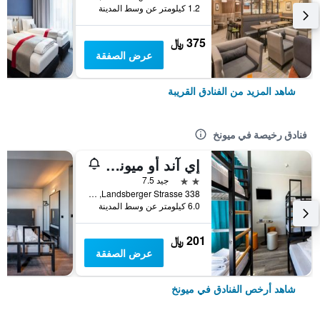
1.2 كيلومتر عن وسط المدينة
375 ﷼
عرض الصفقة
شاهد المزيد من الفنادق القريبة
فنادق رخيصة في ميونخ
إي آند أو ميونيخ لايم
2 نجمتين
جيد 7.5
Landsberger Strasse 338, ميونخ, بافاريا, ألمانيا
6.0 كيلومتر عن وسط المدينة
201 ﷼
عرض الصفقة
شاهد أرخص الفنادق في ميونخ