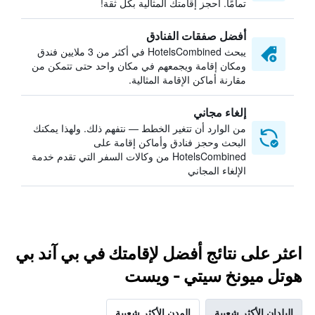
تمامًا. احجز إقامتك المثالية بكل ثقة!
أفضل صفقات الفنادق
يبحث HotelsCombined في أكثر من 3 ملايين فندق
ومكان إقامة ويجمعهم في مكان واحد حتى تتمكن من
مقارنة أماكن الإقامة المثالية.
إلغاء مجاني
من الوارد أن تتغير الخطط — نتفهم ذلك. ولهذا يمكنك
البحث وحجز فنادق وأماكن إقامة على
HotelsCombined من وكالات السفر التي تقدم خدمة
الإلغاء المجاني
اعثر على نتائج أفضل لإقامتك في بي آند بي
هوتل ميونخ سيتي - ويست
البلدان الأكثر شعبية
المدن الأكثر شعبية