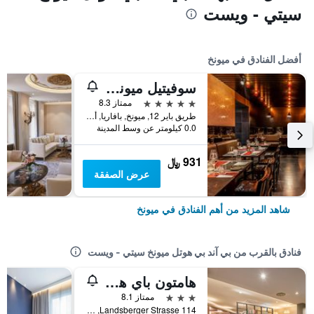
سيتي - ويست
أفضل الفنادق في ميونخ
سوفيتيل ميونيخ بايربوست
5 نجوم
ممتاز 8.3
طريق باير 12, ميونخ, بافاريا, ألمانيا
0.0 كيلومتر عن وسط المدينة
931 ﷼
عرض الصفقة
شاهد المزيد من أهم الفنادق في ميونخ
فنادق بالقرب من بي آند بي هوتل ميونخ سيتي - ويست
هامتون باي هيلتون ميونيش سيتي وست
3 نجوم
ممتاز 8.1
Landsberger Strasse 114, ميونخ, بافاريا, ألمانيا