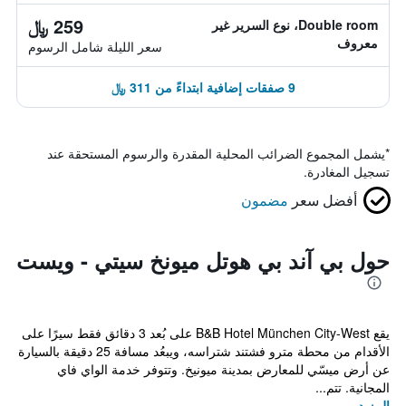
259 ﷼
Double room، نوع السرير غير
معروف
سعر الليلة شامل الرسوم
9 صفقات إضافية ابتداءً من 311 ﷼
*
يشمل المجموع الضرائب المحلية المقدرة والرسوم المستحقة عند
تسجيل المغادرة.
أفضل سعر
مضمون
حول بي آند بي هوتل ميونخ سيتي - ويست
يقع B&B Hotel München City-West على بُعد 3 دقائق فقط سيرًا على
الأقدام من محطة مترو فشتند شتراسه، ويبعُد مسافة 25 دقيقة بالسيارة
عن أرض ميسّي للمعارض بمدينة ميونيخ. وتتوفر خدمة الواي فاي
المجانية. تتم...
المزيد