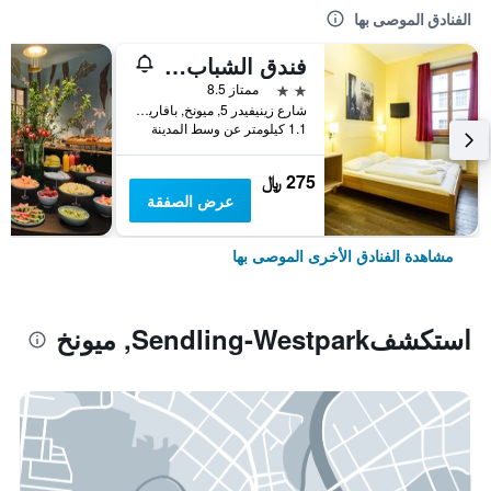
الفنادق الموصى بها
فندق الشباب يورو ميونيخ
2 نجمتين
ممتاز 8.5
شارع زينيفيدر 5, ميونخ, بافاريا, ألمانيا
1.1 كيلومتر عن وسط المدينة
275 ﷼
عرض الصفقة
مشاهدة الفنادق الأخرى الموصى بها
استكشفSendling-Westpark, ميونخ