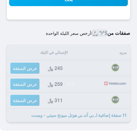
صفقات من
245 ﷼
/
أرخص سعر الليلة الواحدة
مزود
الإجمالي في الليلة
245 ﷼
عرض الصفقة
259 ﷼
عرض الصفقة
311 ﷼
عرض الصفقة
11 صفقة إضافية لـ بي آند بي هوتل ميونخ سيتي - ويست