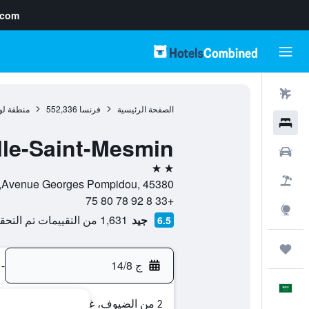
.com
رحلات طيران
الصفحة الرئيسية
فرنسا
552,336
منطقة لو
فنادق
le-Saint-Mesmin
سيارات
2 نجمتين
حزم العروض
Avenue Georges Pompidou, 45380, لا شابيل-سان-ميسمان, إقليم لواريت, فرنسا
+33 8 92 78 80 75
استكشاف
جيد
1,631 من التقييمات تم التحقق منها
6.5
رحلات
ج 14/8
-
العَرَبِيَّة
2 من الضيوف، غرفة واحدة