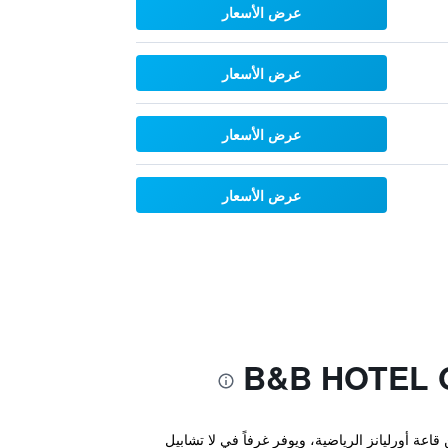
عرض الأسعار
عرض الأسعار
عرض الأسعار
عرض الأسعار
B&B HOTEL Orléans Ouest La Chapelle-Saint-Mes" ضمن 5.1 كم من محطة أورليانز و6 كم من قاعة أورليانز الرياضية، ويوفر غرفاً في لا تشابيل