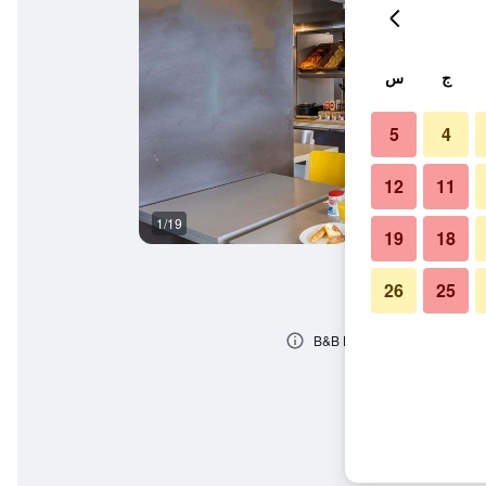
ج
س
5
4
12
11
1/19
مبنى
19
18
26
25