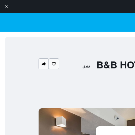
B&B HOT
فندق