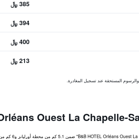
385 ﷼
394 ﷼
400 ﷼
213 ﷼
والرسوم المستحقة عند تسجيل المغادرة.
يقع مكان إقامة "min