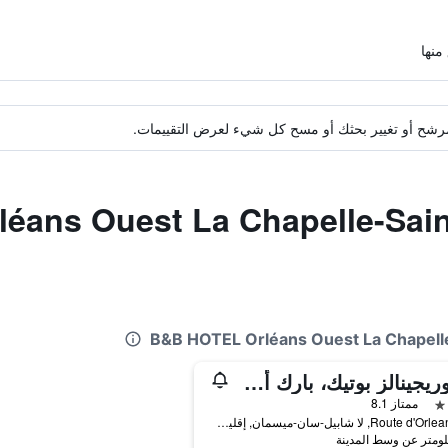
ة مرشح أو تغيير بحثك أو مسح كل شيء لعرض التقييمات.
دق مشابهة لـ Ouest La Chapelle-Saint
ذا أوريجينالز بوتيك، بارك أوتل، أورليانز سود
ممتاز 8.1
55, Route d'Orleans, لا شابيل-سان-ميسمان, إقليم لواريت, فرنسا