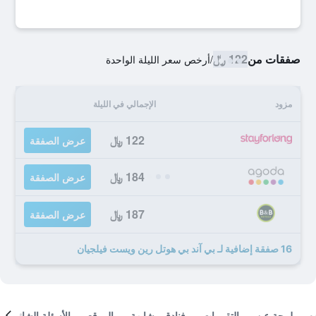
صفقات من
122 ﷼
/
أرخص سعر الليلة الواحدة
مزود
الإجمالي في الليلة
122 ﷼
عرض الصفقة
184 ﷼
عرض الصفقة
187 ﷼
عرض الصفقة
16 صفقة إضافية لـ بي آند بي هوتل رين ويست فيلجيان
لمحة عن
التقييمات
فنادق مشابهة
الموقع
الأسئلة الشائعة