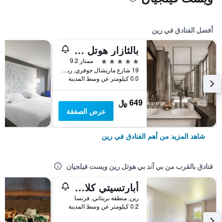
أفضل الفنادق في رين
بالثازار هوتل آند سبا رينيس - إم جاليري كوليكشن
5 نجوم
ممتاز 9.2
19 شارع ماريشال جوفري, رين, منطقة بريتاني, فرنسا
0.0 كيلومتر عن وسط المدينة
649 ﷼
عرض الصفقة
شاهد المزيد من أهم الفنادق في رين
فنادق بالقرب من بي آند بي هوتل رين ويست فيلجيان
أبارتسيتي كلاسيك رين ٔويست
رين, منطقة بريتاني, فرنسا
0.2 كيلومتر عن وسط المدينة