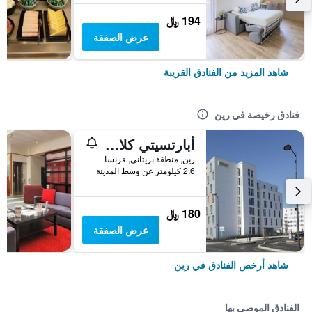
194 ﷼
عرض الصفقة
شاهد المزيد من الفنادق القريبة
فنادق رخيصة في رين
أبارتسيتي كلاسيك رين بوريجارد
رين, منطقة بريتاني, فرنسا
2.6 كيلومتر عن وسط المدينة
180 ﷼
عرض الصفقة
شاهد أرخص الفنادق في رين
الفنادق الموصى بها