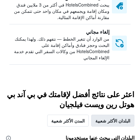
يبحث HotelsCombined في أكثر من 3 ملايين فندق
ومكان إقامة ويجمعهم في مكان واحد حتى تتمكن من
مقارنة أماكن الإقامة المثالية.
إلغاء مجاني
من الوارد أن تتغير الخطط — نتفهم ذلك. ولهذا يمكنك
البحث وحجز فنادق وأماكن إقامة على
HotelsCombined من وكالات السفر التي تقدم خدمة
الإلغاء المجاني
اعثر على نتائج أفضل لإقامتك في بي آند بي
هوتل رين ويست فيلجيان
البلدان الأكثر شعبية
المدن الأكثر شعبية
البلدان التي يبحث عنها مستخدمونا