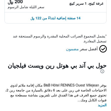
200 ﷼
غرفة كينج، 1 سرير كينغ
سعر الليلة شامل الرسوم
14 صفقة إضافية ابتداءً من 122 ﷼
*
يشمل المجموع الضرائب المحلية المقدرة والرسوم المستحقة عند
تسجيل المغادرة.
أفضل سعر
مضمون
حول بي آند بي هوتل رين ويست فيلجيان
يوفر B&B Hôtel RENNES Ouest Villejean مكان إقامة ملائم لذوي
الاحتياجات الخاصة في رين على بعد 6 دقائق بالسيارة من جامعة رين 2،
تحتوي جميع الغرف في هذا الفندق على تلفزيون بشاشة مسطحة مع
قنوات الكابل ومك...
المزيد