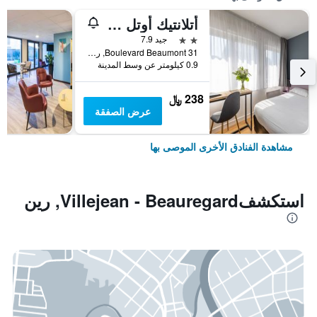
أتلانتيك أوتل ريني سنتر جار
2 نجمتين
جيد 7.9
31 Boulevard Beaumont, رين, منطقة بريتاني, فرنسا
0.9 كيلومتر عن وسط المدينة
238 ﷼
عرض الصفقة
مشاهدة الفنادق الأخرى الموصى بها
استكشفVillejean - Beauregard, رين