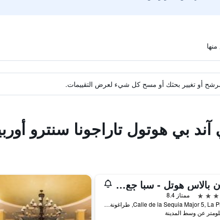
ة مرشح أو تغيير بحثك أو مسح كل شيء لعرض التقييمات.
 آند بي هوتول تاراجونا سنترو أور
جران بالاس هوتل - سبا جٕع كلويدو
ممتاز 8.4
Calle de la Sequia Major 5, La Pineda, طراغونة تراجونا, كاتالونيا, أسبانيا