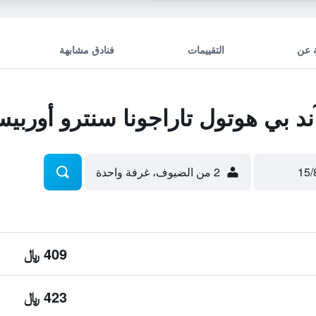
 عن
التقييمات
فنادق مشابهة
 بي هوتول تاراجونا سنترو أوربي
2 من الضيوف، غرفة واحدة
409 ﷼
423 ﷼