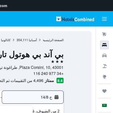
.com
رحلات طيران
الصفحة الرئيسية
أسبانيا
354,111
كاتالونيا
0
فنادق
بي آند بي هوتول تا
سيارات
3 نجوم
حزم العروض
Plaza Corsini, 10, 43001, طراغونة تراجونا, كاتالونيا, أسبانيا
+34 977 240 116
استكشاف
ممتاز
4,496 من التقييمات تم التحقق منها
8.4
رحلات
ج 14/8
-
العَرَبِيَّة
2 من الضيوف، غرفة واحدة