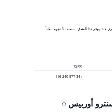
يقع مكان إقامة "B&B HOTEL Tarragona Centro Urbis" في تاراغونا، على بعد 13 كم من بورت أفنتورا و13 كم من فيراري لاند. يوفر هذا الفندق المصنف 3 نجوم مكتباً
12:00
+34 977 240 116
سنترو أوربيس