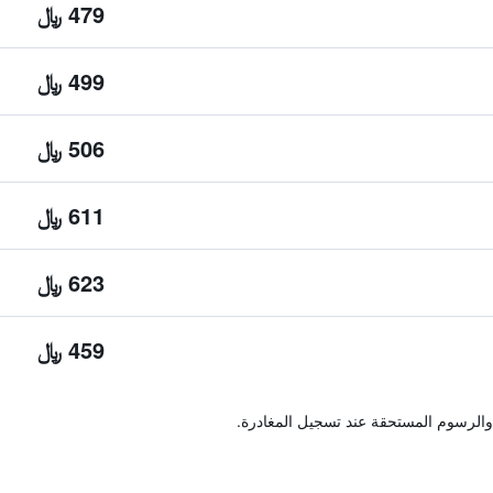
479 ﷼
499 ﷼
506 ﷼
611 ﷼
623 ﷼
459 ﷼
والرسوم المستحقة عند تسجيل المغادرة.