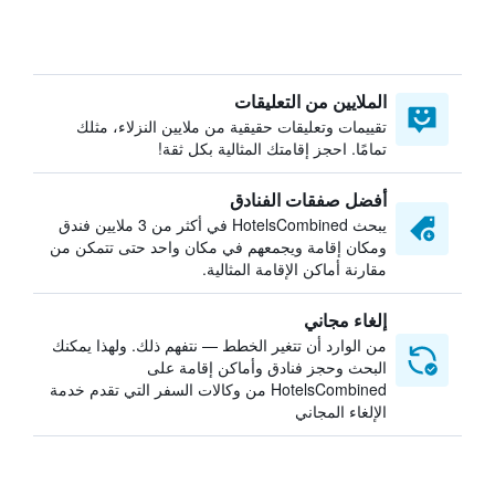
الملايين من التعليقات
تقييمات وتعليقات حقيقية من ملايين النزلاء، مثلك
تمامًا. احجز إقامتك المثالية بكل ثقة!
أفضل صفقات الفنادق
يبحث HotelsCombined في أكثر من 3 ملايين فندق
ومكان إقامة ويجمعهم في مكان واحد حتى تتمكن من
مقارنة أماكن الإقامة المثالية.
إلغاء مجاني
من الوارد أن تتغير الخطط — نتفهم ذلك. ولهذا يمكنك
البحث وحجز فنادق وأماكن إقامة على
HotelsCombined من وكالات السفر التي تقدم خدمة
الإلغاء المجاني