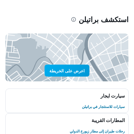
استكشف براتيلن
اعرض على الخريطة
سيارت ايجار
سيارات للاستئجار في براتيلن
المطارات القريبة
رحلات طيران إلى مطار زيورخ الدولي