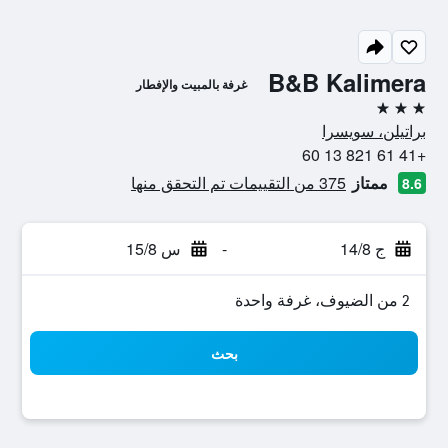
B&B Kalimera
غرفة بالمبيت والإفطار
3 نجوم
براتيلن، سويسرا
+41 61 821 13 60
ممتاز
375 من التقييمات تم التحقق منها
8.6
ج 14/8
-
س 15/8
2 من الضيوف، غرفة واحدة
بحث