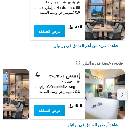
4 نجوم
ممتاز 8.2
Hardstrasse 55, براتيلن, كانتون بازل لاندشافت, سويسرا
0.0 كيلومتر عن وسط المدينة
578 ﷼
عرض الصفقة
شاهد المزيد من أهم الفنادق في براتيلن
فنادق رخيصة في براتيلن
إيبيس بدجيت بازل براتلن
نجمة واحدة
جيد 7.5
Grüssenhölzliweg 11, براتيلن, كانتون بازل لاندشافت, سويسرا
0.8 كيلومتر عن وسط المدينة
356 ﷼
عرض الصفقة
شاهد أرخص الفنادق في براتيلن