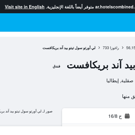
ar.hotelscombined
متوفر أيضاً باللغة الإنجليزية.
Visit site in English
56,1
راغوزا
733
لي أورتو سول تيتو بيد آند بريكافست
بيد آند بريكافست
فندق
صور لـ لي أورتو سول تيتو بيد آند ب
ح 16/8