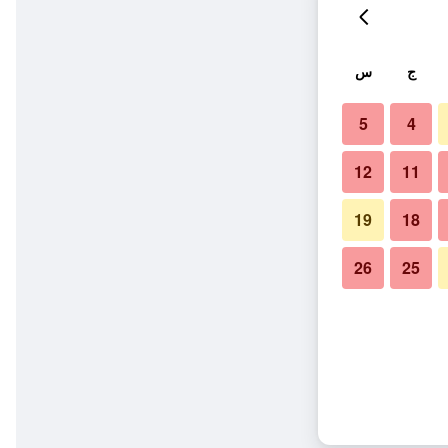
ج
س
5
4
12
11
19
18
26
25