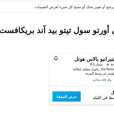
ة مرشح أو تغيير بحثك أو مسح كل شيء لعرض التقييمات.
 أورتو سول تيتو بيد آند بريكافست
تيرانيو بالاس هوتل
ممتاز 8.3
 راغوزا, صقلية, إيطاليا
واي فاي مجاني
عرض الصفقة
ط في الليلة