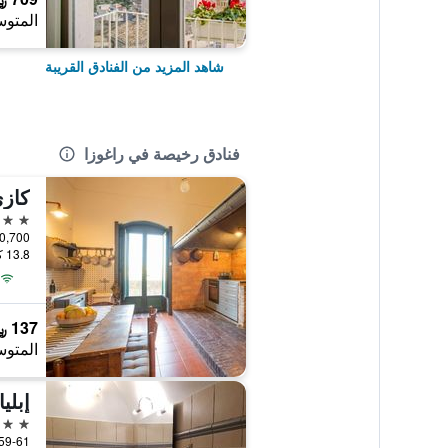
المتوس
شاهد المزيد من الفنادق القريبة
فنادق رخيصة في راغوزا
كازي
2 نجمتين
13.8 كيلومتر عن وسط المدينة
137 ﷼
المتوس
إبلي
3 نجوم