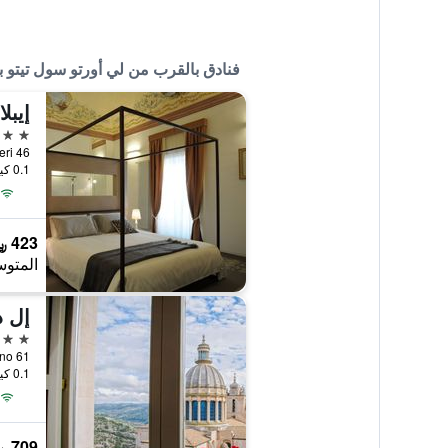
فنادق بالقرب من لي أورتو سول تيتو ب
إيبل
3 نجوم
occhieri 46
0.1 كيلومتر عن وسط المدينة
423 ﷼
المتوس
إل د
3 نجوم
 Solarino 61
0.1 كيلومتر عن وسط المدينة
709 ﷼