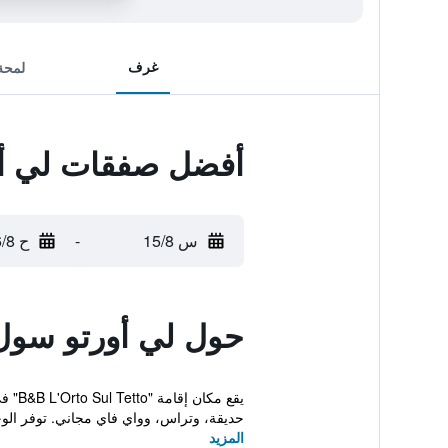
غرف
لمحة
أفضل صفقات لي أور
س 15/8
-
ح 16/8
حول لي أورتو سول 
حديقة، وتراس، وواي فاي مجاني. توفر الو
المزيد