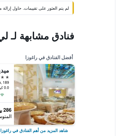
لم يتم العثور على تقييمات. حاول إزال
فنادق مشابهة لـ لي
أفضل الفنادق في راغوزا
ميدي
4 نجوم
Via Roma, 189,
0.0 كيلومتر عن وسط المدينة
286 ﷼
المتوس
شاهد المزيد من أهم الفنادق في راغوزا