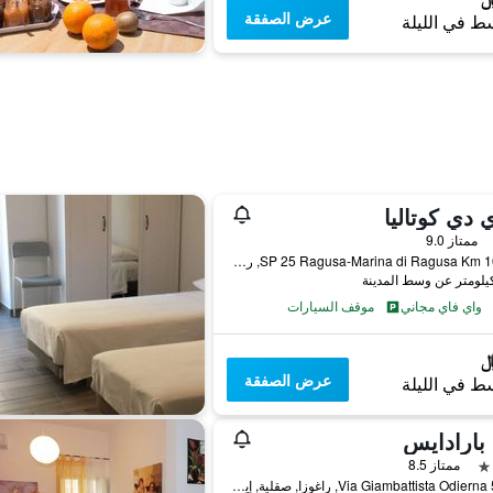
عرض الصفقة
ط في الليلة
 دي كوتاليا
ممتاز 9.0
SP 25 Ragusa-Marina di Ragusa Km 10,700, راغوزا, صقلية, إيطاليا
واي فاي مجاني
موقف السيارات
عرض الصفقة
ط في الليلة
ا بارادايس
ممتاز 8.5
Via Giambattista Odierna 59-61, راغوزا, صقلية, إيطاليا