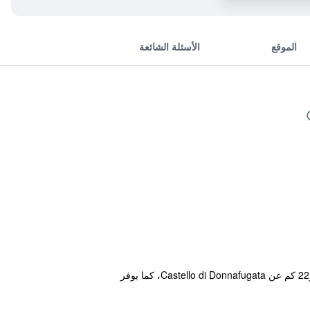
الموقع
الأسئلة الشائعة
يقع مكان إقامة "B&B L'Orto Sul Tetto" في راغوزا حيث يبعد مسافة 50 كم عن مدن فال دي نوتو على الطراز الباروكي و22 كم عن Castello di Donnafugata، كما يوفر