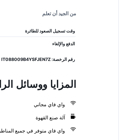
من الجيد أن تعلم
وقت تسجيل الصعود للطائرة
الدفع والإلغاء
رقم الرخصة: 19088009B407019, IT088009B4YSFJEN7Z
المزايا ووسائل الر
واي فاي مجاني
آلة صنع القهوة
واي فاي متوفر في جميع المناط