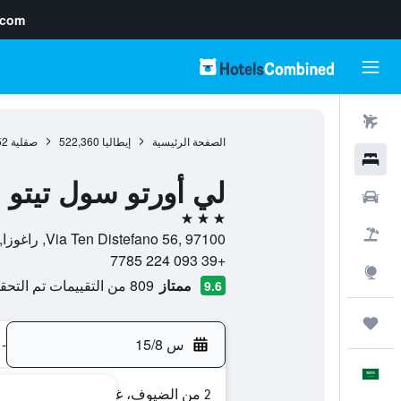
.com
رحلات طيران
الصفحة الرئيسية
إيطاليا
522,360
صقلية
52
فنادق
لي أورتو سول تيتو 
سيارات
3 نجوم
حزم العروض
Via Ten Distefano 56, 97100, راغوزا, صقلية, إيطاليا
+39 093 224 7785
استكشاف
ممتاز
809 من التقييمات تم التحقق منها
9.6
رحلات
س 15/8
-
العَرَبِيَّة
2 من الضيوف، غرفة واحدة