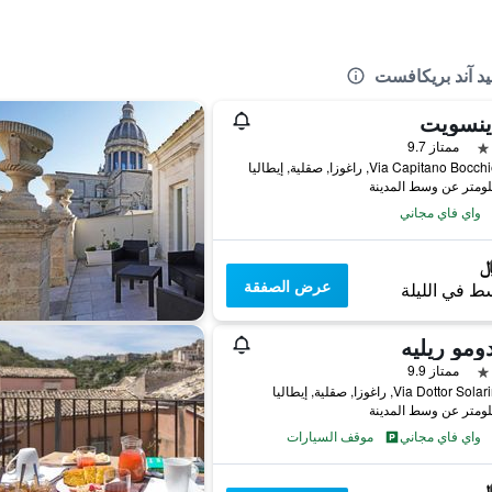
يد آند بريكافست
اينسويت
ممتاز 9.7
Via Capitano B, راغوزا, صقلية, إيطاليا
واي فاي مجاني
عرض الصفقة
ط في الليلة
ومو ريليه
ممتاز 9.9
Via Dottor, راغوزا, صقلية, إيطاليا
واي فاي مجاني
موقف السيارات