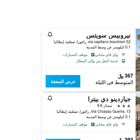
نيروبيس سويتس
via capitano bocchieri 52, راغوزا, صقلية, إيطاليا
0.1 كيلومتر عن وسط المدينة
واي فاي مجاني
موقف السيارات
خدمة النقل من وإلى المطار
367 ﷼
عرض الصفقة
المتوسط في الليلة
جياردينو دي بيترا
3 نجوم
ممتاز 9.6
Via Chiasso Guerra, 13, راغوزا, صقلية, إيطاليا
0.1 كيلومتر عن وسط المدينة
واي فاي مجاني
موقف السيارات
393 ﷼