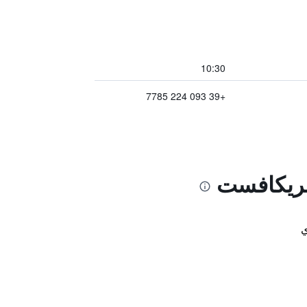
10:30
+39 093 224 7785
 بريكافست
ي