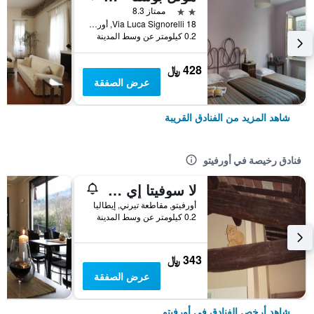
2 نجمتين
ممتاز 8.3
Via Luca Signorelli 18, أورفيتو, مقاطعة تيرني, إيطاليا
0.2 كيلومتر عن وسط المدينة
428 ﷼
عرض الصفقة
شاهد المزيد من الفنادق القريبة
فنادق رخيصة في أورفيتو
لا سوفيتا إي لا توري أفيتاكاميري
أورفيتو, مقاطعة تيرني, إيطاليا
0.2 كيلومتر عن وسط المدينة
343 ﷼
عرض الصفقة
شاهد أرخص الفنادق في أورفيتو