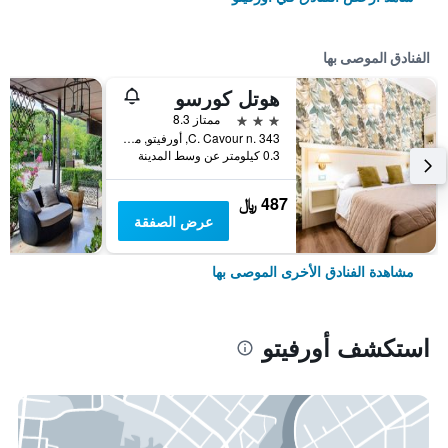
الفنادق الموصى بها
هوتل كورسو
3 نجوم
ممتاز 8.3
C. Cavour n. 343, أورفيتو, مقاطعة تيرني, إيطاليا
0.3 كيلومتر عن وسط المدينة
487 ﷼
عرض الصفقة
مشاهدة الفنادق الأخرى الموصى بها
استكشف أورفيتو