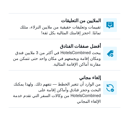
الملايين من التعليقات
تقييمات وتعليقات حقيقية من ملايين النزلاء، مثلك
تمامًا. احجز إقامتك المثالية بكل ثقة!
أفضل صفقات الفنادق
يبحث HotelsCombined في أكثر من 3 ملايين فندق
ومكان إقامة ويجمعهم في مكان واحد حتى تتمكن من
مقارنة أماكن الإقامة المثالية.
إلغاء مجاني
من الوارد أن تتغير الخطط — نتفهم ذلك. ولهذا يمكنك
البحث وحجز فنادق وأماكن إقامة على
HotelsCombined من وكالات السفر التي تقدم خدمة
الإلغاء المجاني