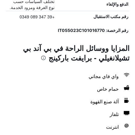
تختلف السياسات حسب
الدفع والإلغاء
نوع الغرفة ومزود الخدمة.
+39 347 089 0349
رقم مكتب الاستقبال
رقم الرخصة: IT055023C101016770
المزايا ووسائل الراحة في بي آند بي
تشيلانغيلي - برايفت باركينج
واي فاي مجاني
حمام خاص
آلة صنع القهوة
تلفاز
انترنت