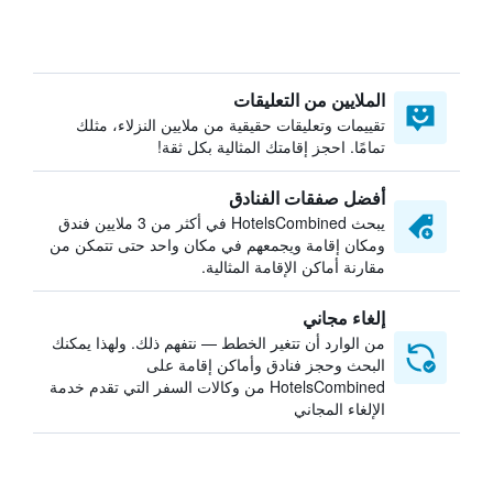
الملايين من التعليقات
تقييمات وتعليقات حقيقية من ملايين النزلاء، مثلك
تمامًا. احجز إقامتك المثالية بكل ثقة!
أفضل صفقات الفنادق
يبحث HotelsCombined في أكثر من 3 ملايين فندق
ومكان إقامة ويجمعهم في مكان واحد حتى تتمكن من
مقارنة أماكن الإقامة المثالية.
إلغاء مجاني
من الوارد أن تتغير الخطط — نتفهم ذلك. ولهذا يمكنك
البحث وحجز فنادق وأماكن إقامة على
HotelsCombined من وكالات السفر التي تقدم خدمة
الإلغاء المجاني