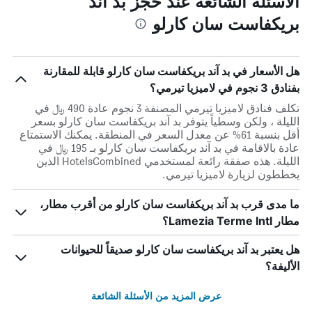
الأسئلة الشائعة عند حجز بد آند
بريكفاست سان كارلو
هل الأسعار في بد آند بريكفاست سان كارلو قابلة للمقارنة
بفنادق 3 نجوم في لاميزيا تيرمي؟
تكلف فنادق لاميزيا تيرمي المصنفة 3 نجوم عادة 490 ﷼ في
الليلة ، ولكن وسطياً يتوفر بد آند بريكفاست سان كارلو بسعر
أقل بنسبة 61% عن معدل السعر في المنطقة. يمكنك الاستمتاع
عادة بالاقامة في بد آند بريكفاست سان كارلو بـ 195 ﷼ في
الليلة. هذه صفقة رائعة لمستخدمي HotelsCombined الذين
يخططون لزيارة لاميزيا تيرمي.
ما مدى قرب بد آند بريكفاست سان كارلو من أقرب مطار،
مطار Lamezia Terme Intl؟
هل يعتبر بد آند بريكفاست سان كارلو صديقاً للحيوانات
الأليفة؟
عرض المزيد من الأسئلة الشائعة