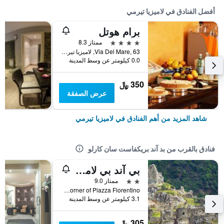
أفضل الفنادق في لاميزيا تيرمي
برام هوتل
4 نجوم
ممتاز 8.3
Via Del Mare, 63, لاميزيا تيرمي, كالابريا, إيطاليا
0.0 كيلومتر عن وسط المدينة
350 ﷼
عرض الصفقة
شاهد المزيد من أهم الفنادق في لاميزيا تيرمي
فنادق بالقرب من بد آند بريكفاست سان كارلو
بي آند بي لاميزيا تيرمي
2 نجمتين
ممتاز 9.0
Via Umberto I, n. 2 Corner of Piazza Fiorentino, لاميزيا تيرمي, كالابريا, إيطاليا
3.1 كيلومتر عن وسط المدينة
305 ﷼