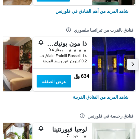
شاهد المزيد من أهم الفنادق في فلورنس
فنادق بالقرب من تيراتسا بيلفيوري
ذا مون بوتيك هوتل آند سبا
4 نجوم
ممتاز 9.4
14 Viale Fratelli Rosselli, فلورنس, توسكانا, إيطاليا
0.2 كيلومتر عن وسط المدينة
634 ﷼
عرض الصفقة
شاهد المزيد من الفنادق القريبة
فنادق رخيصة في فلورنس
لوجيا فيورنتينا
نجمة واحدة
جيد 7.1