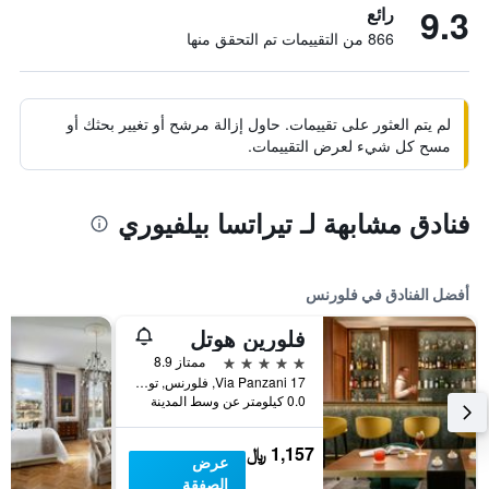
9.3
رائع
866 من التقييمات تم التحقق منها
لم يتم العثور على تقييمات. حاول إزالة مرشح أو تغيير بحثك أو
مسح كل شيء لعرض التقييمات.
فنادق مشابهة لـ تيراتسا بيلفيوري
أفضل الفنادق في فلورنس
فلورين هوتل
5 نجوم
ممتاز 8.9
17 Via Panzani, فلورنس, توسكانا, إيطاليا
0.0 كيلومتر عن وسط المدينة
1,157 ﷼
عرض
الصفقة