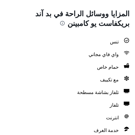
المزايا ووسائل الراحة في بد آند
بريكفاست يو كامبينن
تنس
واي فاي مجاني
حمام خاص
مع تكييف
تلفاز بشاشة مسطحة
تلفاز
انترنت
خدمة الغرف