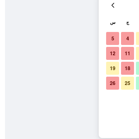
ج
س
5
4
12
11
19
18
26
25