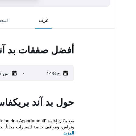
غرف
لمحة
أفضل صفقات بد آند 
ج 14/8
-
س 15/8
حول بد آند بريكفاس
وتراس، ومواقف خاصة للسيارات مجاناً. يحت
المزيد