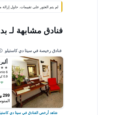
لم يتم العثور على تقييمات. حاول إزال
فنادق مشابهة لـ بد 
فنادق رخيصة في سيتا دي كاستيلو
ألبر
2 نجمتين
0.9 كيلومتر عن وسط المدينة
299 ﷼
المتوس
شاهد أرخص الفنادق في سيتا دي كاستيل