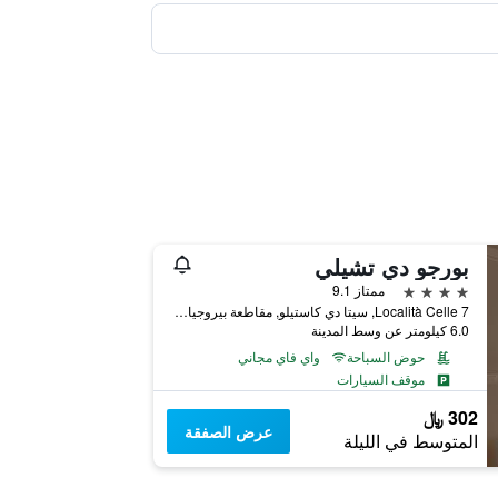
بورجو دي تشيلي
4 نجوم
ممتاز 9.1
Località Celle 7, سيتا دي كاستيلو, مقاطعة بيروجيا, إيطاليا
6.0 كيلومتر عن وسط المدينة
حوض السباحة
واي فاي مجاني
موقف السيارات
302 ﷼
عرض الصفقة
المتوسط في الليلة