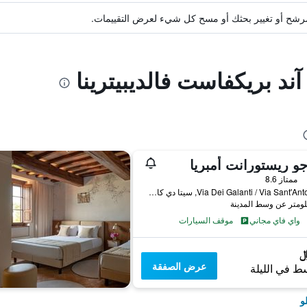
ة مرشح أو تغيير بحثك أو مسح كل شيء لعرض التقييمات.
آند بريكفاست فالديبيترينا
جو ريستورانت أمبريا
ممتاز 8.6
Via Dei Galanti / Via Sant'Antonio 6, سيتا دي كاستيلو, مقاطعة بيروجيا, إيطاليا
واي فاي مجاني
موقف السيارات
عرض الصفقة
ط في الليلة
و