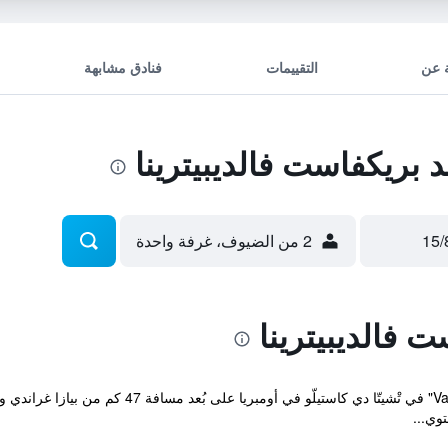
 عن
التقييمات
فنادق مشابهة
بريكفاست فالديبيترينا
2 من الضيوف، غرفة واحدة
ت فالديبيترينا
يقع مكان إقامة "Valdipetrina Appartamenti" في تْش
وي...