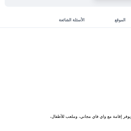
الموقع
الأسئلة الشائعة
يتّا دي كاستيلّو في أومبريا على بُعد مسافة 47 كم من بيازا غراندي ويوفر إقامة مع واي فاي مجاني، وملعب للأطفال،