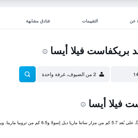
 عن
التقييمات
فنادق مشابهة
 بريكفاست فيلا أيسا
2 من الضيوف، غرفة واحدة
ت فيلا أيسا
يقع مكان إقامة "B&B Villa Isa" في Drapia، على بُعد 7