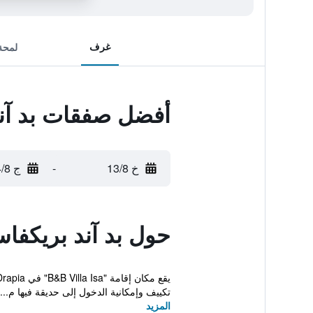
غرف
لمحة
أفضل صفقات بد آند
خ 13/8
-
ج 14/8
حول بد آند بريكفاس
تكييف وإمكانية الدخول إلى حديقة فيها م...
المزيد