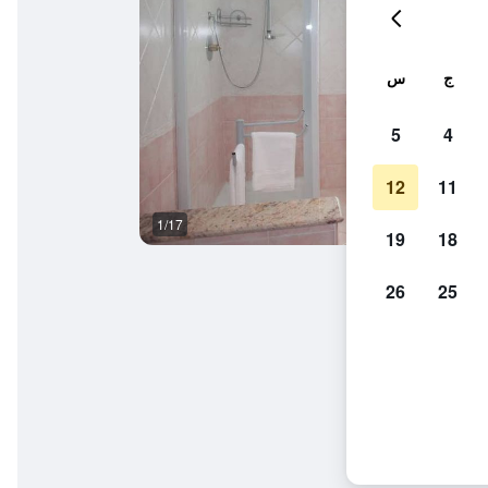
ج
س
5
4
12
11
1/17
حمام
19
18
26
25