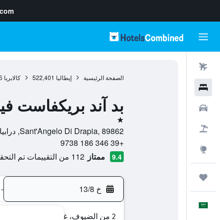
.com
رحلات طيران
الصفحة الرئيسية
إيطاليا
522,401
كالابريا
5
فنادق
بد آند بريكفاست فيل
سيارات
نجمة واحدة
حزم العروض
Sant'Angelo Di Drapia, 89862, درابيا, كالابريا, إيطاليا
+39 346 186 9738
استكشاف
ممتاز
112 من التقييمات تم التحقق منها
9.4
رحلات
خ 13/8
-
العَرَبِيَّة
2 من الضيوف، غرفة واحدة