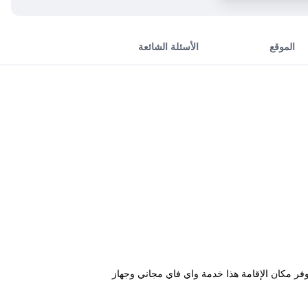
الموقع
الأسئلة الشائعة
5. كم من مزار سانتا ماريا ديل إسولا و6.5 كم من تروبيا مارينا. ويوفر مكان الإقامة هذا خدمة واي فاي مجاني وجهاز